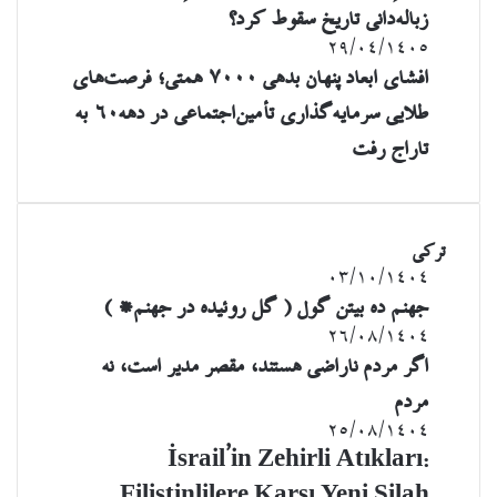
چرا
زباله‌دانی تاریخ سقوط کرد؟
با
ماده
بیش
۲۹
افشای
۲۹/۰۴/۱۴۰۵
از
از
ابعاد
افشای ابعاد پنهان بدهی ۷۰۰۰ همتی؛ فرصت‌های
۵۰
دلِ
پنهان
طلایی سرمایه‌گذاری تأمین‌اجتماعی در دهه‌۶۰ به
هزار
قانون
بدهی
خودروی
به
۷۰۰۰
تاراج رفت
فرسوده
زباله‌دانی
همتی؛
مواجه
تاریخ
فرصت‌های
کرده
سقوط
طلایی
است
کرد؟
سرمایه‌گذاری
ترکی
تأمین‌اجتماعی
جهنم
۰۳/۱۰/۱۴۰۴
در
ده
دهه‌۶۰
جهنم ده بیتن گول ( گل روئیده در جهنم* )
بیتن
به
اگر
۲۶/۰۸/۱۴۰۴
گول
تاراج
مردم
اگر مردم ناراضی هستند، مقصر مدیر است، نه
(
رفت
ناراضی
گل
مردم
هستند،
روئیده
مقصر
İsrail’in
۲۵/۰۸/۱۴۰۴
در
مدیر
Zehirli
İsrail’in Zehirli Atıkları:
جهنم*
است،
Atıkları:
)