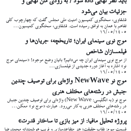
باید نظر نهایی داده شود / به زودی متن نهایی و
جزئیات بیان می‌شود
قشقاوی، سخنگوی کمیسیون امنیت ملی مجلس گفت که چهارچوب کلی
تفاهم با عمان به توافق رسیده است. قشقاوی، سخنگوی کمیسیون…
۱۶/۰۵/۱۴۰۵
موج نوی سینمای ایران؛ تاریخچه، جریان‌ها و
فیلمسازان شاخص
از موج نوی سینمای ایران چه می‌دانیم؟ بانیان وضع موجود! «سینمای موج
نو» اشاره به آغاز دوره جدیدی از فیلمسازی…
۱۶/۰۵/۱۴۰۵
موج نو NewWave واژه‌ای برای توصیف چندین
جنبش در رشته‌های مختلف هنری
موج نو (به انگلیسی: New Wave) واژه‌ای برای توصیف چندین جنبش
در رشته‌های مختلف هنری به‌کار می‌رود. عبارت «موج نو» ممکن…
۱۶/۰۵/۱۴۰۵
پروژه تحلیل مافیا: از میز بازی تا ساختار قدرت»
قسمت سوم: نقابِ حقیقت؛ هنر متقاعدسازی و فریب هوشمندانه محمدرضا