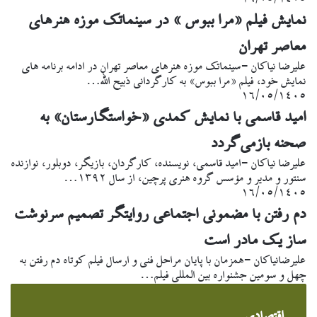
نمایش فیلم «مرا ببوس » در سینماتک موزه هنرهای
معاصر تهران
علیرضا نیاکان -سینماتک موزه هنرهای معاصر تهران در ادامه برنامه های
نمایش خود، فیلم «مرا ببوس» به کارگردانی ذبیح الله…
۱۶/۰۵/۱۴۰۵
امید قاسمی با نمایش کمدی «خواستگارستان» به
صحنه بازمی‌گردد
علیرضا نیاکان -امید قاسمی، نویسنده، کارگردان، بازیگر، دوبلور، نوازنده
سنتور و مدیر و مؤسس گروه هنری پرچین، از سال ۱۳۹۲…
۱۶/۰۵/۱۴۰۵
دم رفتن با مضمونی اجتماعی روایتگر تصمیم سرنوشت
ساز یک مادر است
علیرضانیاکان -همزمان با پایان مراحل فنی و ارسال فیلم کوتاه دم رفتن به
چهل و سومین جشنواره بین المللی فیلم…
اقتصادی