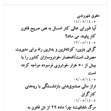
تا
خود
در
۲
ذخیره
طب
ماه
کنید.
سنتی
حقوق شهروندی
آینده
آیا
۱۴/۰۵/۱۴۰۵
شورای
آیا شورای عالی کار امسال به نص صریح قانون
عالی
کار پایبند می ماند؟
کار
امسال
گرانی
۱۳/۰۵/۱۴۰۵
به
بنزین،
گرانی بنزین، کوتاه‌ترین و بدترین راه برای مدیریت
نص
کوتاه‌ترین
مصرف است/انحصار خودروسازان کشور را با
صریح
و
قانون
بدترین
بیش از ۵۰ هزار خودروی فرسوده مواجه کرده
کار
راه
است
پایبند
برای
می
مدیریت
تراز
۰۹/۰۵/۱۴۰۵
ماند؟
مصرف
مالی
تراز مالی صندوق‌های بازنشستگی با ریه‌های
است/
صندوق‌های
کارگران
انحصار
بازنشستگی
خودروسازان
با
مرگِ
۰۶/۰۵/۱۴۰۵
کشور
ریه‌های
شفافیت؛
مرگِ شفافیت؛ چرا ماده ۲۹ از دلِ قانون به
را
کارگران