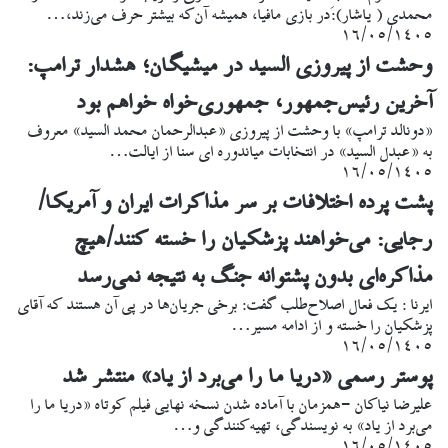
محمدی ( یاشار):در بازی مافیا، همیشه آن‌که بیشتر حرف می‌زند،…
۱۶/۰۵/۱۴۰۵
وحشت از پیروزی السید در میشیگان؛ هشدار ترامپ:
آخرین رئیس‌جمهور، جمهوری‌خواه خواهم بود
«دونالد ترامپ» با وحشت از پیروزی «عبدالرحمان محمد السید» معروف
به «عبدل السید» در انتخابات میاندوره ای سنا از ایالت…
۱۶/۰۵/۱۴۰۵
پشت پرده اختلافات بر سر مذاکرات ایران و آمریکا/
رجایی: می‌خواهند پزشکیان را خسته کنند/هیچ
مذاکره‌ای بدون پشتوانه جنگ به نتیجه نمی‌رسد
ایرنا : یک فعال اصلاح‌طلب گفت: برخی جریان‌ها در پی آن هستند که آقای
پزشکیان را خسته و از ادامه مسیر…
۱۶/۰۵/۱۴۰۵
پوستر رسمی «دریا ما را می‌برد از یاد» منتشر شد
علیرضا نیاکان -همزمان با آماده شدن نسخه نهایی فیلم کوتاه «دریا ما را
می‌برد از یاد» به نویسندگی، تهیه‌کنندگی و…
۱۶/۰۵/۱۴۰۵