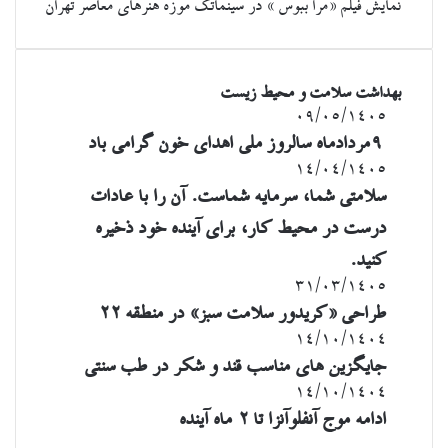
نمایش فیلم «مرا ببوس » در سینماتک موزه هنرهای معاصر تهران
بهداشت سلامت و محیط زیست
۹مردادماه
۰۹/۰۵/۱۴۰۵
سالروز
۹مردادماه سالروز ملی اهدای خون گرامی باد
ملی
سلامتی
۱۴/۰۴/۱۴۰۵
اهدای
شما،
سلامتی شما، سرمایه شماست. آن را با عادات
خون
سرمایه
گرامی
درست در محیط کار، برای آینده خود ذخیره
شماست.
باد
آن
کنید.
را
طراحی
۳۱/۰۳/۱۴۰۵
با
«کریدور
طراحی «کریدور سلامت سبز» در منطقه ۲۲
عادات
سلامت
درست
جایگزین
۱۴/۱۰/۱۴۰۴
سبز»
در
های
جایگزین های مناسب قند و شکر در طب سنتی
در
محیط
مناسب
منطقه
ادامه
۱۴/۱۰/۱۴۰۴
کار،
قند
۲۲
موج
ادامه موج آنفلوآنزا تا ۲ ماه آینده
برای
و
آنفلوآنزا
آینده
شکر