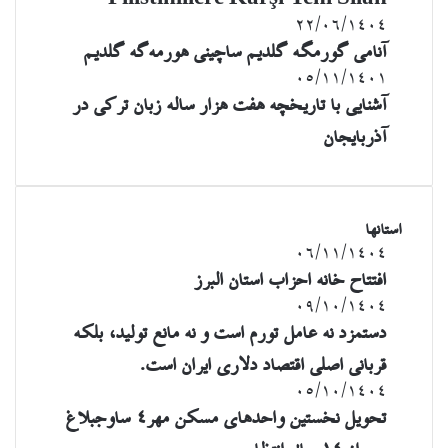
Filistinlilere Karşı Yeni Silah
نه
Filistinlilere
مردم
Karşı
آنامی
۲۲/۰۶/۱۴۰۴
Yeni
گورمگه
آنامی گورمگه گلدیم ساچینی هورمه‌گه گلدیم
Silah
گلدیم
آشنایی
۰۵/۱۱/۱۴۰۱
ساچینی
با
آشنایی با تاریخچه هفت هزار ساله زبان ترکی در
هورمه‌گه
تاریخچه
گلدیم
آذربایجان
هفت
هزار
ساله
زبان
ترکی
استانها
در
افتتاح
۰۶/۱۱/۱۴۰۴
آذربایجان
خانه‌
افتتاح خانه‌ احزاب استان‌ البرز
احزاب
دستمزد
۰۹/۱۰/۱۴۰۴
استان‌
نه
دستمزد نه عامل تورم است و نه مانع تولید، بلکه
البرز
عامل
قربانی اصلی اقتصاد دلاری ایران است.
تورم
است
تحویل
۰۵/۱۰/۱۴۰۴
و
نخستین
تحویل نخستین واحدهای مسکن مهر۴ ساوجبلاغ
نه
واحدهای