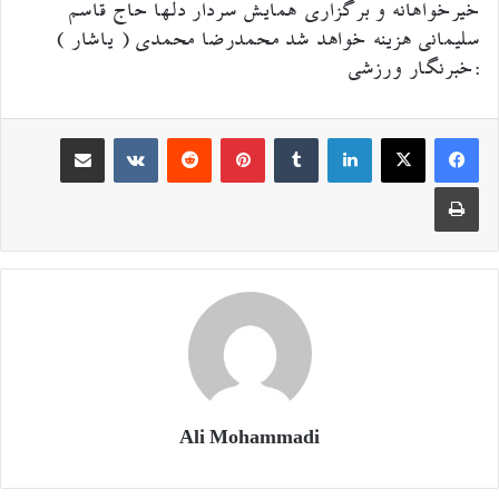
خیرخواهانه و برگزاری همایش سردار دلها حاج قاسم
سلیمانی هزینه خواهد شد محمدرضا محمدی ( یاشار )
:خبرنگار ورزشی
لینکدین
‫تامبلر
‫پین‌ترست
‫رددیت
اشتراک گذاری از طریق ایمیل
‫VKontakte
چاپ
Ali Mohammadi