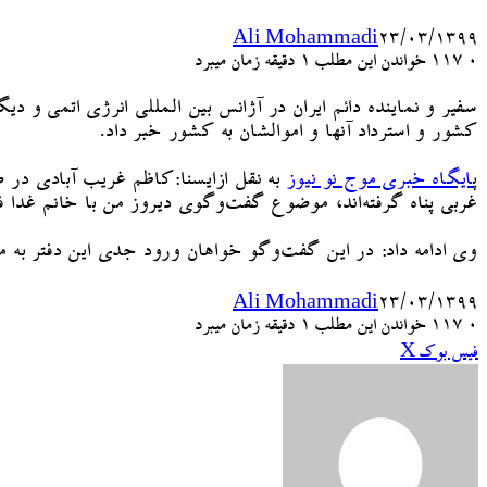
Ali Mohammadi
۲۳/۰۳/۱۳۹۹
۰
117
خواندن این مطلب 1 دقیقه زمان میبرد
سفیر و نماینده دائم ایران در آژانس بین المللی انرژی اتمی و د
کشور و استرداد آنها و اموالشان به کشور خبر داد.
پ
ایگاه خبری موج نو نیوز
به نقل ازایسنا:کاظم غریب آبادی در
غربی پناه گرفته‌اند، موضوع گفت‌وگوی دیروز من با خانم غدا فت
وی ادامه داد: در این گفت‌وگو خواهان ورود جدی این دفتر به م
Ali Mohammadi
۲۳/۰۳/۱۳۹۹
۰
117
خواندن این مطلب 1 دقیقه زمان میبرد
چاپ
‫تامبلر
‫رددیت
اشتراک
لینکدین
‫پین‌ترست
‫VKontakte
فیس بوک
X
گذاری
از
طریق
ایمیل