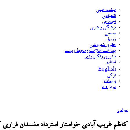
صفحه اصلی
اقتصادی
اجتماعی
فرهنگی و هنری
سیاسی
ورزش
حقوق شهروندی
بهداشت سلامت ومحیط زیست
فنآوری وتکنولوژی
استانها
English
ترکی
تبلیغات
درباره ما
سیاسی
کاظم غریب آبادی خواستار استرداد مفسدان فراری کش