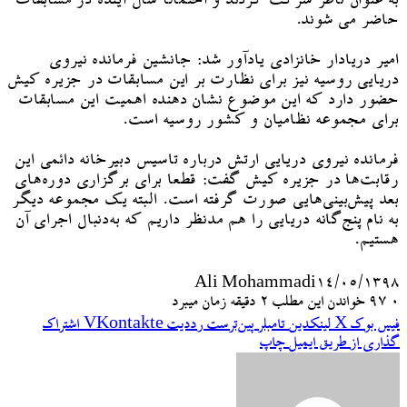
به عنوان ناظر شرکت کردند و احتمالا سال آینده در مسابقات
حاضر می شوند.
امیر دریادار خانزادی یادآور شد: جانشین فرمانده نیروی
دریایی روسیه نیز برای نظارت بر این مسابقات در جزیره کیش
حضور دارد که این موضوع نشان دهنده اهمیت این مسابقات
برای مجموعه نظامیان و کشور روسیه است.
فرمانده نیروی دریایی ارتش درباره تاسیس دبیرخانه دائمی این
رقابت‌ها در جزیره کیش گفت: قطعا برای برگزاری دوره‌های
بعد پیش‌بینی‌هایی صورت گرفته است. ‌البته یک مجموعه دیگر
به نام پنج‌گانه دریایی را هم مدنظر داریم که به‌دنبال اجرای آن
هستیم.
Ali Mohammadi
۱۴/۰۵/۱۳۹۸
۰
97
خواندن این مطلب 2 دقیقه زمان میبرد
فیس بوک
X
لینکدین
‫تامبلر
‫پین‌ترست
‫رددیت
‫VKontakte
اشتراک
گذاری از طریق ایمیل
چاپ