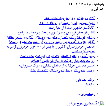
پنجشنبه, مرداد ۱۵ ۱۴۰۵
خبر فوری
کتاب دوازده روز و هم‌صدا منتشر شد.
اخبار سیاسی ایران؛ نیمه اول مرداد ۱۴۰۵
گانگستر مشهور سینما از دنیا رفت
تقدیر از اصغر فرهادی و هارلسون در جشنواره فیلم سارایوو
آیا شورای عالی کار امسال به نص صریح قانون کار پایبند می ماند؟
گرانی بنزین، کوتاه‌ترین و بدترین راه برای مدیریت مصرف است/
انحصار خودروسازان کشور را با بیش از ۵۰ هزار خودروی فرسوده
مواجه کرده است
جیمز کامرون:هنوز داستان «آواتار» برایم تمام نشده است
روایت بدهی‌های دولت به سازمان تامین اجتماعی
انتشار نخستین جزئیات از نمایش تلفیقی «سوگ سیاووش»
پوستر رسمی «دریا ما را می‌برد از یاد» منتشر شد
نوشته تصادفی
سایدبار
جستجو برای