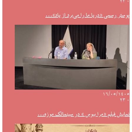
23
۰
پوستر رسمی «دریا ما را می‌برد از یاد»…
۱۶/۰۵/۱۴۰۵
23
۰
نمایش فیلم «مرا ببوس » در سینماتک موزه…