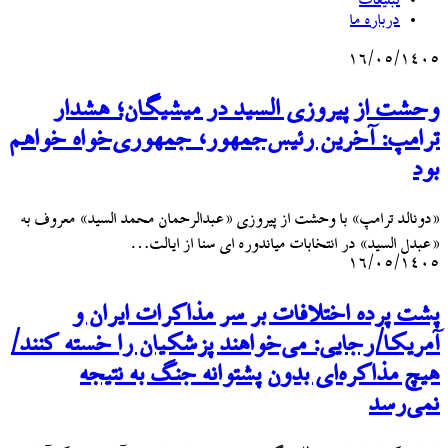
تبلیغات
درباره ما
۱۶/۰۵/۱۴۰۵
وحشت از پیروزی السید در میشیگان؛ هشدار
ترامپ: آخرین رئیس‌جمهور، جمهوری‌خواه خواهم
بود
«دونالد ترامپ» با وحشت از پیروزی «عبدالرحمان محمد السید» معروف به
«عبدل السید» در انتخابات میاندوره ای سنا از ایالت…
۱۶/۰۵/۱۴۰۵
پشت پرده اختلافات بر سر مذاکرات ایران و
آمریکا/رجایی: می‌خواهند پزشکیان را خسته کنند/
هیچ مذاکره‌ای بدون پشتوانه جنگ به نتیجه
نمی‌رسد