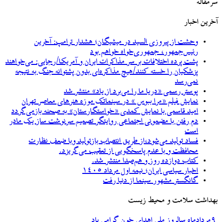
سرمقاله
آخرین اخبار
وحشت از پیروزی السید در میشیگان؛ هشدار ترامپ: آخرین
رئیس‌جمهور، جمهوری‌خواه خواهم بود
پشت پرده اختلافات بر سر مذاکرات ایران و آمریکا/رجایی: می‌خواهند
پزشکیان را خسته کنند/هیچ مذاکره‌ای بدون پشتوانه جنگ به نتیجه
نمی‌رسد
پوستر رسمی «دریا ما را می‌برد از یاد» منتشر شد
نمایش فیلم «مرا ببوس » در سینماتک موزه هنرهای معاصر تهران
امید قاسمی با نمایش کمدی «خواستگارستان» به صحنه بازمی‌گردد
دم رفتن با مضمونی اجتماعی روایتگر تصمیم سرنوشت ساز یک مادر
است
فساد تولید می‌شود،از طریق انتصاب بازتولید وبا ضعف نظارت
محافظت و با عدم پاسخگویی از تعقیب می‌گریزد.
کتاب دوازده روز و هم‌صدا منتشر شد.
اخبار سیاسی ایران؛ نیمه اول مرداد ۱۴۰۵
گانگستر مشهور سینما از دنیا رفت
بهداشت سلامت و محیط زیست
۹مردادماه سالروز ملی اهدای خون گرامی باد