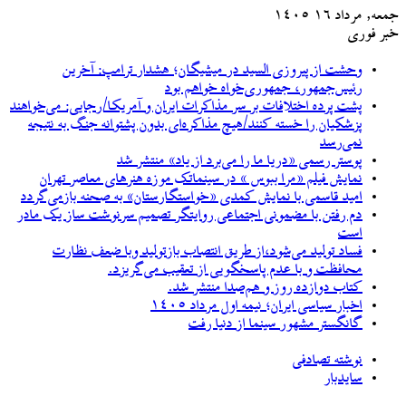
جمعه, مرداد ۱۶ ۱۴۰۵
خبر فوری
وحشت از پیروزی السید در میشیگان؛ هشدار ترامپ: آخرین
رئیس‌جمهور، جمهوری‌خواه خواهم بود
پشت پرده اختلافات بر سر مذاکرات ایران و آمریکا/رجایی: می‌خواهند
پزشکیان را خسته کنند/هیچ مذاکره‌ای بدون پشتوانه جنگ به نتیجه
نمی‌رسد
پوستر رسمی «دریا ما را می‌برد از یاد» منتشر شد
نمایش فیلم «مرا ببوس » در سینماتک موزه هنرهای معاصر تهران
امید قاسمی با نمایش کمدی «خواستگارستان» به صحنه بازمی‌گردد
دم رفتن با مضمونی اجتماعی روایتگر تصمیم سرنوشت ساز یک مادر
است
فساد تولید می‌شود،از طریق انتصاب بازتولید وبا ضعف نظارت
محافظت و با عدم پاسخگویی از تعقیب می‌گریزد.
کتاب دوازده روز و هم‌صدا منتشر شد.
اخبار سیاسی ایران؛ نیمه اول مرداد ۱۴۰۵
گانگستر مشهور سینما از دنیا رفت
نوشته تصادفی
سایدبار