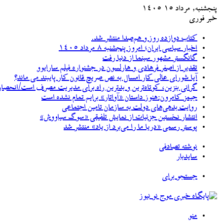
پنجشنبه, مرداد ۱۵ ۱۴۰۵
خبر فوری
کتاب دوازده روز و هم‌صدا منتشر شد.
اخبار سیاسی ایران؛ امروز پنجشنبه ۸ مرداد ۱۴۰۵
گانگستر مشهور سینما از دنیا رفت
تقدیر از اصغر فرهادی و هارلسون در جشنواره فیلم سارایوو
آیا شورای عالی کار امسال به نص صریح قانون کار پایبند می ماند؟
گرانی بنزین، کوتاه‌ترین و بدترین راه برای مدیریت مصرف است/انحصار خودروسازان کشور را با بی
جیمز کامرون:هنوز داستان «آواتار» برایم تمام نشده است
روایت بدهی‌های دولت به سازمان تامین اجتماعی
انتشار نخستین جزئیات از نمایش تلفیقی «سوگ سیاووش»
پوستر رسمی «دریا ما را می‌برد از یاد» منتشر شد
نوشته تصادفی
سایدبار
جستجو برای
منو