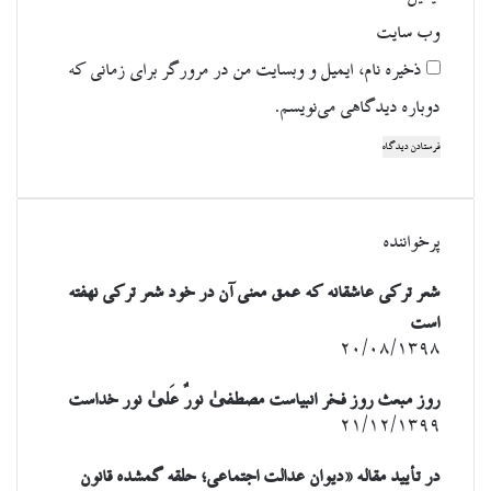
وب‌ سایت
ذخیره نام، ایمیل و وبسایت من در مرورگر برای زمانی که
دوباره دیدگاهی می‌نویسم.
پرخواننده
شعر ترکی عاشقانه که عمق معنی آن در خود شعر ترکی نهفته
است
۲۰/۰۸/۱۳۹۸
روز مبعث روز فخر انبیاست مصطفیٰ نورٌ عَلیٰ نور خداست
۲۱/۱۲/۱۳۹۹
در تأیید مقاله «دیوان عدالت اجتماعی؛ حلقه گمشده قانون