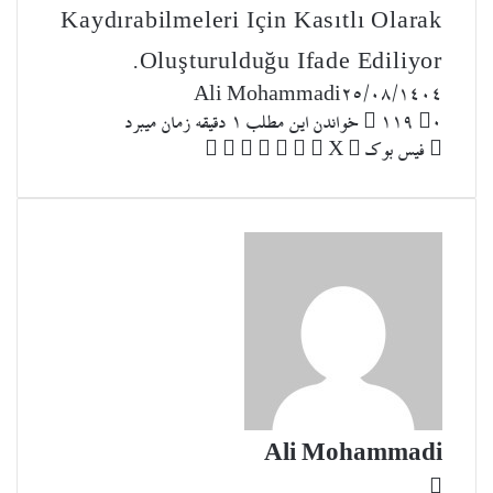
Kaydırabilmeleri Için Kasıtlı Olarak
Oluşturulduğu Ifade Ediliyor.
Ali Mohammadi
۲۵/۰۸/۱۴۰۴
۰
119
خواندن این مطلب 1 دقیقه زمان میبرد
ل
ا
چ
فیس بوک
X
ی
ت
پ
ر
V
ش
ا
ن
ا
ی
د
K
ت
پ
ک
م
ن‌
د
O
ر
د
ب
ت
ی
N
ا
ی
ل
ر
ت
T
ک
ن
ر
س
A
گ
ت
K
ذ
T
ا
E
ر
ی
ا
ز
ط
Ali Mohammadi
ر
و