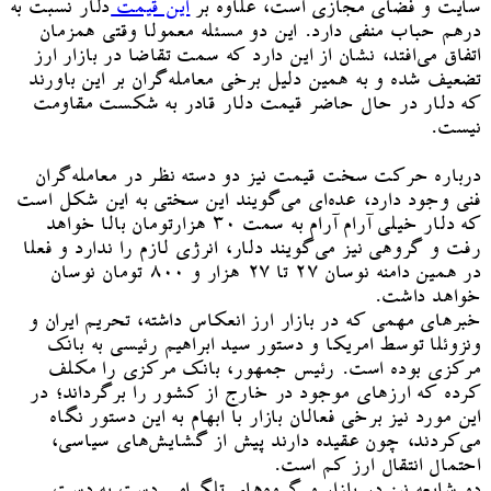
سایت و فضای مجازی است، علاوه بر
این قیمت
دلار نسبت به
درهم حباب منفی دارد. این دو مسئله معمولا وقتی همزمان
اتفاق می‌افتد، نشان از این دارد که سمت تقاضا در بازار ارز
تضعیف شده و به همین دلیل برخی معامله‌گران بر این باورند
که دلار در حال حاضر قیمت دلار قادر به شکست مقاومت
نیست.
درباره حرکت سخت قیمت نیز دو دسته نظر در معامله‌گران
فنی وجود دارد، عده‌ای می‌گویند این سختی به این شکل است
که دلار خیلی آرام آرام به سمت ۳۰ هزارتومان بالا خواهد
رفت و گروهی نیز می‌گویند دلار، انرژی لازم را ندارد و فعلا
در همین دامنه نوسان ۲۷ تا ۲۷ هزار و ۸۰۰ تومان نوسان
خواهد داشت.
خبرهای مهمی که در بازار ارز انعکاس داشته، تحریم ایران و
ونزوئلا توسط امریکا و دستور سید ابراهیم رئیسی به بانک
مرکزی بوده است. رئیس جمهور، بانک مرکزی را مکلف
کرده که ارزهای موجود در خارج از کشور را برگرداند؛ در
این مورد نیز برخی فعالان بازار با ابهام به این دستور نگاه
می‌کردند، چون عقیده دارند پیش از گشایش‌های سیاسی،
احتمال انتقال ارز کم است.
دو شایعه نیز در بازار و گروه‌های تلگرامی دست به دست