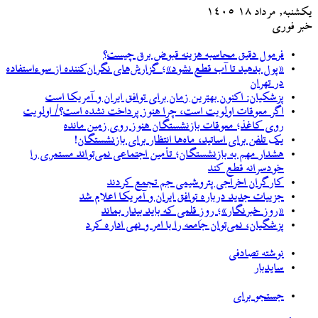
یکشنبه, مرداد ۱۸ ۱۴۰۵
خبر فوری
فرمول دقیق محاسبه هزینه قبوض برق چیست؟
«پول بدهید تا آب قطع نشود»؛ گزارش‌های نگران‌کننده از سوءاستفاده
در تهران
پزشکیان‌: اکنون بهترین زمان برای توافق ایران و آمریکا است
اگر معوقات اولویت است، چرا هنوز پرداخت نشده است؟/ اولویت
روی کاغذ؛ معوقات بازنشستگان هنوز روی زمین مانده
یک تلفن برای اساتید، ماه‌ها انتظار برای بازنشستگان!
هشدار مهم به بازنشستگان؛ تأمین اجتماعی نمی‌تواند مستمری را
خودسرانه قطع کند
کارگران اخراجی پتروشیمی جم تجمع کردند
جزییات جدید درباره توافق ایران و آمریکا اعلام شد
«روز خبرنگار»؛ روزِ قلمی که باید بیدار بماند
پزشگیان، نمی‌توان جامعه را با امر و نهی اداره کرد
نوشته تصادفی
سایدبار
جستجو برای