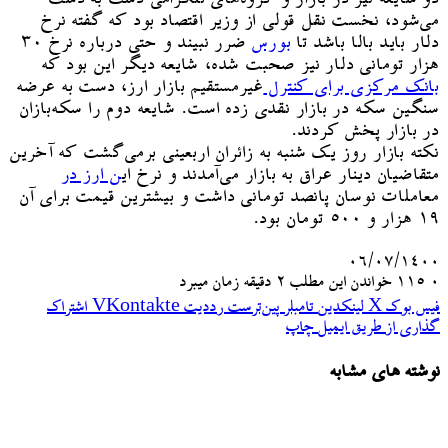
می‌شود، نخست نقل قولی از وزیر اقتصاد بود که گفته نرخ
دلار باید بالا باشد تا
بورس
ضرر نبیند و حتی درباره نرخ ۳۰
هزار تومانی دلار نیز صحبت شده، شایعه دیگر این بود که
بانک مرکزی ‌برای کنترل
غیرمستقیم بازار ارز، دست به عرضه
سنگین سکه در بازار نقدی زده است. شایعه دوم را سکه‌بازان
در بازار پخش کردند.
نکته بازار روز یک شنبه به زائران اربعینی برمی‌گشت که آخرین
متقاضیان دینار عراق به بازار می‌آمدند و نرخ ای
ن ارز در
معاملات نوسان پانصد تومانی داشت و بیشترین قیمت برای آن
۱۹ هزار و ۵۰۰ تومان بود.
۰۶/۰۷/۱۴۰۰
۰
115
خواندن این مطلب 2 دقیقه زمان میبرد
فیس بوک
X
لینکدین
‫تامبلر
‫پین‌ترست
‫رددیت
‫VKontakte
اشتراک
گذاری از طریق ایمیل
چاپ
نوشته های مشابه