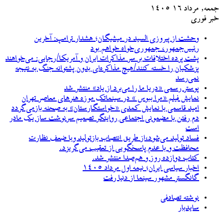
جمعه, مرداد ۱۶ ۱۴۰۵
خبر فوری
وحشت از پیروزی السید در میشیگان؛ هشدار ترامپ: آخرین
رئیس‌جمهور، جمهوری‌خواه خواهم بود
پشت پرده اختلافات بر سر مذاکرات ایران و آمریکا/رجایی: می‌خواهند
پزشکیان را خسته کنند/هیچ مذاکره‌ای بدون پشتوانه جنگ به نتیجه
نمی‌رسد
پوستر رسمی «دریا ما را می‌برد از یاد» منتشر شد
نمایش فیلم «مرا ببوس » در سینماتک موزه هنرهای معاصر تهران
امید قاسمی با نمایش کمدی «خواستگارستان» به صحنه بازمی‌گردد
دم رفتن با مضمونی اجتماعی روایتگر تصمیم سرنوشت ساز یک مادر
است
فساد تولید می‌شود،از طریق انتصاب بازتولید وبا ضعف نظارت
محافظت و با عدم پاسخگویی از تعقیب می‌گریزد.
کتاب دوازده روز و هم‌صدا منتشر شد.
اخبار سیاسی ایران؛ نیمه اول مرداد ۱۴۰۵
گانگستر مشهور سینما از دنیا رفت
نوشته تصادفی
سایدبار