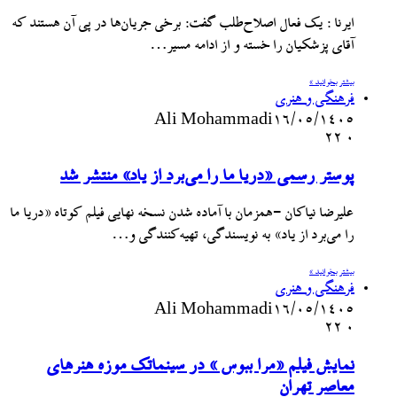
ایرنا : یک فعال اصلاح‌طلب گفت: برخی جریان‌ها در پی آن هستند که
آقای پزشکیان را خسته و از ادامه مسیر…
بیشتر بخوانید »
فرهنگی و هنری
Ali Mohammadi
۱۶/۰۵/۱۴۰۵
22
۰
پوستر رسمی «دریا ما را می‌برد از یاد» منتشر شد
علیرضا نیاکان -همزمان با آماده شدن نسخه نهایی فیلم کوتاه «دریا ما
را می‌برد از یاد» به نویسندگی، تهیه‌کنندگی و…
بیشتر بخوانید »
فرهنگی و هنری
Ali Mohammadi
۱۶/۰۵/۱۴۰۵
22
۰
نمایش فیلم «مرا ببوس » در سینماتک موزه هنرهای
معاصر تهران