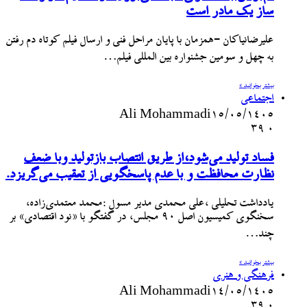
ساز یک مادر است
علیرضانیاکان -همزمان با پایان مراحل فنی و ارسال فیلم کوتاه دم رفتن
به چهل و سومین جشنواره بین المللی فیلم…
بیشتر بخوانید »
اجتماعی
Ali Mohammadi
۱۵/۰۵/۱۴۰۵
39
۰
فساد تولید می‌شود،از طریق انتصاب بازتولید وبا ضعف
نظارت محافظت و با عدم پاسخگویی از تعقیب می‌گریزد.
یادداشت تحلیلی ،علی محمدی مدیر مسول :محمد معتمدی‌زاده،
سخنگوی کمیسیون اصل ۹۰ مجلس، در گفتگو با «نود اقتصادی» بر
چند…
بیشتر بخوانید »
فرهنگی و هنری
Ali Mohammadi
۱۴/۰۵/۱۴۰۵
39
۰