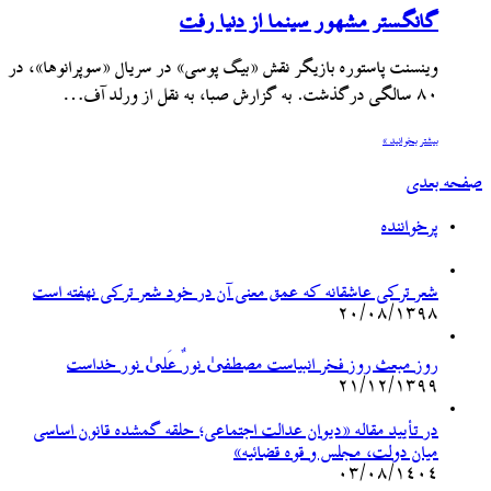
گانگستر مشهور سینما از دنیا رفت
وینسنت پاستوره بازیگر نقش «بیگ پوسی» در سریال «سوپرانوها»، در
۸۰ سالگی درگذشت. به گزارش صبا، به نقل از ورلد آف…
بیشتر بخوانید »
صفحه بعدی
پرخواننده
شعر ترکی عاشقانه که عمق معنی آن در خود شعر ترکی نهفته است
۲۰/۰۸/۱۳۹۸
روز مبعث روز فخر انبیاست مصطفیٰ نورٌ عَلیٰ نور خداست
۲۱/۱۲/۱۳۹۹
در تأیید مقاله «دیوان عدالت اجتماعی؛ حلقه گمشده قانون اساسی
میان دولت، مجلس و قوه قضائیه»
۰۳/۰۸/۱۴۰۴