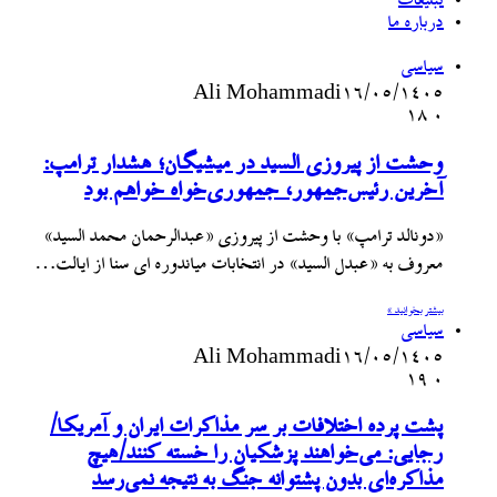
تبلیغات
درباره ما
سیاسی
Ali Mohammadi
۱۶/۰۵/۱۴۰۵
18
۰
وحشت از پیروزی السید در میشیگان؛ هشدار ترامپ:
آخرین رئیس‌جمهور، جمهوری‌خواه خواهم بود
«دونالد ترامپ» با وحشت از پیروزی «عبدالرحمان محمد السید»
معروف به «عبدل السید» در انتخابات میاندوره ای سنا از ایالت…
بیشتر بخوانید »
سیاسی
Ali Mohammadi
۱۶/۰۵/۱۴۰۵
19
۰
پشت پرده اختلافات بر سر مذاکرات ایران و آمریکا/
رجایی: می‌خواهند پزشکیان را خسته کنند/هیچ
مذاکره‌ای بدون پشتوانه جنگ به نتیجه نمی‌رسد