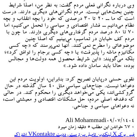
وی درباره نگرانی فعلی مردم گفت: به نظر من، اصلاً شرایط
چنین بحث‌هایی نیست. مردم نگرانی‌های دیگری دارند. درست
است که ما ــ ۲۰ تا ۳۰ درصدی که خود را بچه انقلاب و بچه
نظام می‌دانیم ــ فشار اقتصادی و سیاسی را تحمل می‌کنیم، اما
۷۰ تا ۸۰ درصد مردم گرفتاری‌های دیگری دارند. ما چون با
مردم کف خیابان در تماسیم، می‌بینیم که اصلاً چنین
موضوعاتی را مطرح نمی‌کنند. آنها نمی‌پرسند که «چه کسی
مکانیزم ماشه را پذیرفت» یا «چه کسی برجام را توافق کرد»؛
بلکه می‌گویند: «این شرایط محصول همه دولت‌ها و مجالس
بوده، حالا باید سامان داده شود.»
نقوی حسنی درپایان تصریح کرد: بنابراین، اولویت مردم این
دعواها نیست. جناح‌های سیاسی مثل ۴۰ سال گذشته در حال
گروکشی‌اند، یکی می‌خواهد دیگری را محکوم کند. در حالی
که دغدغه اصلی مردم، حل مشکلات اقتصادی و معیشتی است،
نه دعواهای سیاسی و جناحی.
Ali Mohammadi
۰۹/۰۷/۱۴۰۴
۰
67
خواندن این مطلب 5 دقیقه زمان میبرد
فیس بوک
X
لینکدین
‫تامبلر
‫پین‌ترست
‫رددیت
‫VKontakte
اشتراک