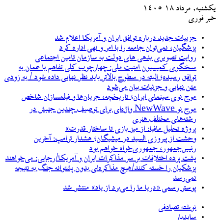
یکشنبه, مرداد ۱۸ ۱۴۰۵
خبر فوری
جزییات جدید درباره توافق ایران و آمریکا اعلام شد
پزشگیان، نمی‌توان جامعه را با امر و نهی اداره کرد
روایت تصویری بدهی های دولت به سازمان تامین اجتماعی
سخنگوی کمیسیون امنیت ملی: چهارچوب کلی تفاهم با عمان به
توافق رسیده؛ البته در سطوح بالاتر باید نظر نهایی داده شود / به زودی
متن نهایی و جزئیات بیان می‌شود
موج نوی سینمای ایران؛ تاریخچه، جریان‌ها و فیلمسازان شاخص
موج نو NewWave واژه‌ای برای توصیف چندین جنبش در
رشته‌های مختلف هنری
پروژه تحلیل مافیا: از میز بازی تا ساختار قدرت»
وحشت از پیروزی السید در میشیگان؛ هشدار ترامپ: آخرین
رئیس‌جمهور، جمهوری‌خواه خواهم بود
پشت پرده اختلافات بر سر مذاکرات ایران و آمریکا/رجایی: می‌خواهند
پزشکیان را خسته کنند/هیچ مذاکره‌ای بدون پشتوانه جنگ به نتیجه
نمی‌رسد
پوستر رسمی «دریا ما را می‌برد از یاد» منتشر شد
نوشته تصادفی
سایدبار