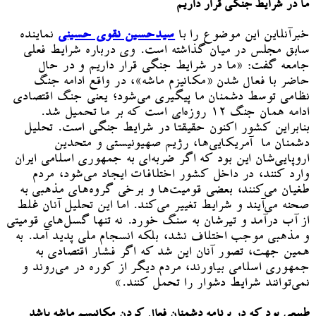
ما در شرایط جنگی قرار داریم
خبرآنلاین این موضوع را با
سیدحسین نقوی حسینی
نماینده
سابق مجلس در میان گذاشته است. وی درباره شرایط فعلی
جامعه گفت: «ما در شرایط جنگی قرار داریم و در حال
حاضر با فعال شدن «مکانیزم ماشه»، در واقع ادامه جنگ
نظامی توسط دشمنان ما پیگیری می‌شود؛ یعنی جنگ اقتصادی
ادامه همان جنگ ۱۲ روزه‌ای است که بر ما تحمیل شد.
بنابراین کشور اکنون حقیقتاً در شرایط جنگی است. تحلیل
دشمنان ما آمریکایی‌ها، رژیم صهیونیستی و متحدین
اروپایی‌شان این بود که اگر ضربه‌ای به جمهوری اسلامی ایران
وارد کنند، در داخل کشور اختلافات ایجاد می‌شود، مردم
طغیان می‌کنند، بعضی قومیت‌ها و برخی گروه‌های مذهبی به
صحنه می‌آیند و شرایط تغییر می‌کند. اما این تحلیل آنان غلط
از آب درآمد و تیرشان به سنگ خورد. نه تنها گسل‌های قومیتی
و مذهبی موجب اختلاف نشد، بلکه انسجام ملی پدید آمد. به
همین جهت، تصور آنان این شد که اگر فشار اقتصادی به
جمهوری اسلامی بیاورند، مردم دیگر از کوره در می‌روند و
نمی‌توانند شرایط دشوار را تحمل کنند.»
طبیعی بود که در برنامه دشمنان فعال کردن مکانیسم ماشه باشد