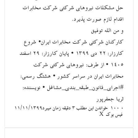
حل مشکلات نیروهای شرکتی شرکت مخابرات
اقدام لازم صورت پذیرد.
و من الله توفیق
کارکنان شرکتی شرکت مخابرات ایران
•
شروع
کارزار: ۲۲ دی ۱۳۹۹
•
پایان کارزار: ۲۹ اسفند
۱۴۰۵
•
از طرف: نیروهای شرکتی شرکت
مخابرات ایران در سراسر کشور
•
هشتگ رسمی:
#اجرای_قانون_طبقه_بندی_مشاغل
•
نویسنده:
ثریا جعفرپور
۰
100
خواندن این مطلب 3 دقیقه زمان میبرد
۱۱/۱۱/۱۳۹۹
‫تامبلر
لینکدین
چاپ
‫رددیت
‫پین‌ترست
اشتراک
‫VKontakte
فیس بوک
X
گذاری
از
طریق