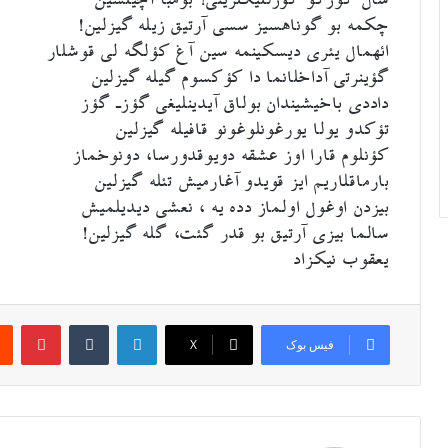
سال گوزگو گؤزللیکلرینی! بومبا آچیلسین
چکمه بو گوناهسیز سسی آرتیق زیله گیزلین!
ائهمال یئری دیسکینمه سین آغ کؤلگه لی قوشلار
گؤینرتی آداخلانما دا کؤکسوم گیله گیزلین
داددی باخیشیندان بولاق آیدینلیغی گؤزـ گؤز
تؤکدو یولا یورغونلوغونو قافیله گیزلین
کؤنلوم قارا اوز عشقه دویوقدورسا، دونوخماز
بارماقلاریم ایز قویدو آغارمیش تئله گیزلین
بیزدن اوغول اولماز دده یه ، نعشی دیدیلمیش
سالما بیزی آرتیق بو قدر گئت، گله گیزلین!
یعقوب نیکزاد
لینکدین
‫تامبلر
‫پین
فیس بوک
X