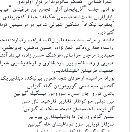
“شعراخشامی” گفتگو سالونوندا برگزار اولوندو.
بو ادبی جلسه “آذربایجان آدلی انجمن”ین طرفیندن “قیزیل
یازارلارین تشبث‌ایله صمیمی شکیلده حیاتا کئچیریلدی.
“یعقوب نیکزاد” مشکین شهرلی شاعیر بو مراسیمین قونا
گتیردی.
هابئله بو مراسیمده سدید،قیزیل‌قلم، ابراهیم رضازاده،م
آراسته،حفاری،دکتر غفارنژاد، حسین فاضلی،جابرلطفی،قا
حمیدی، مرجان خراسانی،هوشنگ حسن زاده، تیرداد آتشکا
نصیری و رضا قاسم پور یازدیقلاری و قوشدوقلاری شعرل
جمعیت طرفیندن آلقیشلاندیلار.
بورادا مراسیده اوخونان نئچه شعری بیرلیکده دینله‌ییریک.
گئتدین سپه لندی گؤزوموزدن گیله گیزلین
باتدی قورو جان سس ـ سوووموز نیسگیله گیزلین
مین دیللی سوکوتلار قاباریر قارشیما لال سس
گل توت یاخاسیندان دلیجه سیلکه له گیزلین!
سندن گؤتورور یاز دا یاشیللیقلاری بیرـ بیر
سازلار قوپاریر سؤز دوداغیندان هله گیزلین