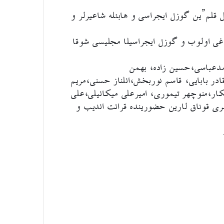
 قلم”ین گوزل ایجراسی و هابئله شاعیرلر و
غی اولوب و گوزل ایجراسیلا مجلیسی شوقا
حمد‌عباسی،حسین زاده، بهمن
در بابایی، قاسم نوربخش،ائلناز حسنی،مریم
ر،منوچهر تیموری، امیرعلی میکائیلی،علی
ری قوناق لارین حضورینده قرائت ائدیب و