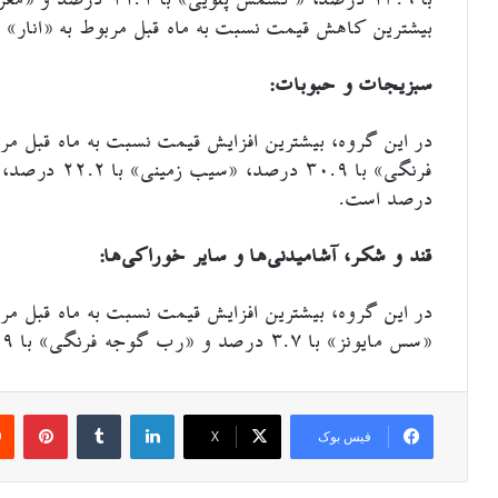
بیشترین کاهش قیمت نسبت به ماه قبل مربوط به «انار» با ۶.۷- درصد اس
سبزیجات و حبوبات:
درصد است.
قند و شکر، آشامیدنی‌ها و سایر خوراکی‌ها:
«سس مایونز» با ۳.۷ درصد و «رب گوجه فرنگی» با ۲.۹ درصد است.
لینکدین
‫تامبلر
‫پین
فیس بوک
X