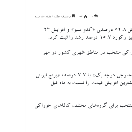
۰
53
خواندن این مطلب 1 دقیقه زمان میبرد
طبق اعلام مرکز آمار، تورم خوراکی‌ها در مهر ماه با جهش ۵۲.۸ درصدی «کدو سبز» و افزایش ۲۳
 را ثبت کرد.
راکی منتخب در مناطق شهری کشور در مهر
طبق اعلام مرکز آمار، در گروه نان و غلات، اقلام «برنج خارجی درجه یک» با ۷.۷ درصد، «برنج ایرانی
درصد و «رشته آش» با ۵.۲ درصد بیشترین افزایش قیمت را نسبت به ماه قبل
 خوراکی منتخب برای گروه‌های مختلف کالا‌های خوراکی