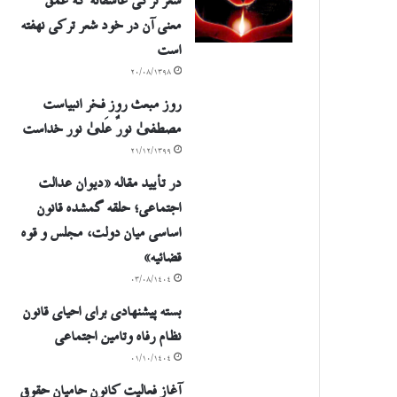
شعر ترکی عاشقانه که عمق
معنی آن در خود شعر ترکی نهفته
است
۲۰/۰۸/۱۳۹۸
روز مبعث روز فخر انبیاست
مصطفیٰ نورٌ عَلیٰ نور خداست
۲۱/۱۲/۱۳۹۹
در تأیید مقاله «دیوان عدالت
اجتماعی؛ حلقه گمشده قانون
اساسی میان دولت، مجلس و قوه
قضائیه»
۰۳/۰۸/۱۴۰۴
بسته پیشنهادی برای احیای قانون
نظام رفاه وتامین اجتماعی
۰۱/۱۰/۱۴۰۴
آغاز فعالیت کانون حامیان حقوق