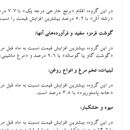
«رشته آش» با ۵.۲ درصد بیشترین افزایش قیمت را نسبت به ماه قبل داشته‌اند.
گوشت قرمز، سفید و فرآورده‌های آنها:
«گوشت گاو یا گوساله» با ۹.۶ درصد و «مرغ ماشینی» با ۷.۵ درصد است.
لبنیات، تخم مرغ و انواع روغن:
«خامه پاستوریزه» با ۳.۸ درصد است.
میوه و خشکبار: