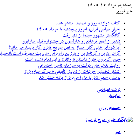
پنجشنبه, مرداد ۱۵ ۱۴۰۵
خبر فوری
کتاب دوازده روز و هم‌صدا منتشر شد.
اخبار سیاسی ایران؛ امروز پنجشنبه ۸ مرداد ۱۴۰۵
گانگستر مشهور سینما از دنیا رفت
تقدیر از اصغر فرهادی و هارلسون در جشنواره فیلم سارایوو
آیا شورای عالی کار امسال به نص صریح قانون کار پایبند می ماند؟
گرانی بنزین، کوتاه‌ترین و بدترین راه برای مدیریت مصرف است/انحصار خودروسازان کشور را با بی
جیمز کامرون:هنوز داستان «آواتار» برایم تمام نشده است
روایت بدهی‌های دولت به سازمان تامین اجتماعی
انتشار نخستین جزئیات از نمایش تلفیقی «سوگ سیاووش»
پوستر رسمی «دریا ما را می‌برد از یاد» منتشر شد
نوشته تصادفی
سایدبار
جستجو برای
منو