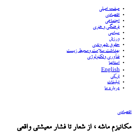
صفحه اصلی
اقتصادی
اجتماعی
فرهنگی و هنری
سیاسی
ورزش
حقوق شهروندی
بهداشت سلامت ومحیط زیست
فنآوری وتکنولوژی
استانها
English
ترکی
تبلیغات
درباره ما
اقتصادی
مکانیزم ماشه ، از شعار تا فشار معیشتی واقعی