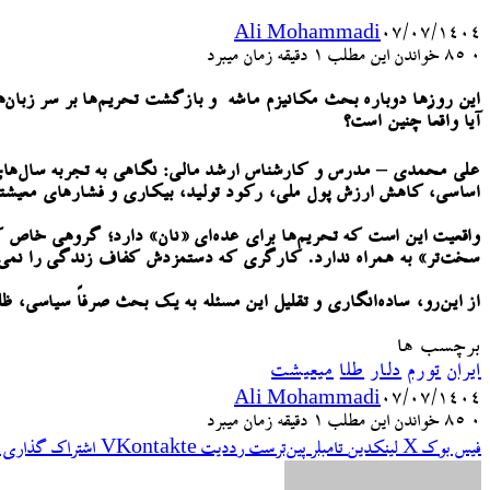
Ali Mohammadi
۰۷/۰۷/۱۴۰۴
۰
85
خواندن این مطلب 1 دقیقه زمان میبرد
این روزها دوباره بحث مکانیزم ماشه و بازگشت تحریم‌ها بر سر زبان‌ه
آیا واقعاً چنین است؟
علی محمدی – مدرس و کارشناس ارشد مالی: نگاهی به تجربه سال‌های گذش
اساسی، کاهش ارزش پول ملی، رکود تولید، بیکاری و فشارهای معیشتی
واقعیت این است که تحریم‌ها برای عده‌ای «نان» دارد؛ گروهی خاص که
سخت‌تر» به همراه ندارد. کارگری که دستمزدش کفاف زندگی را نمی‌دهد
از این‌رو، ساده‌انگاری و تقلیل این مسئله به یک بحث صرفاً سیاسی، 
برچسب ها
ایران
تورم
دلار
طلا
میعیشت
Ali Mohammadi
۰۷/۰۷/۱۴۰۴
۰
85
خواندن این مطلب 1 دقیقه زمان میبرد
فیس بوک
X
لینکدین
‫تامبلر
‫پین‌ترست
‫رددیت
‫VKontakte
اشتراک گذاری ا