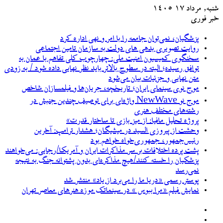
شنبه, مرداد ۱۷ ۱۴۰۵
خبر فوری
پزشگیان، نمی‌توان جامعه را با امر و نهی اداره کرد
روایت تصویری بدهی های دولت به سازمان تامین اجتماعی
سخنگوی کمیسیون امنیت ملی: چهارچوب کلی تفاهم با عمان به
توافق رسیده؛ البته در سطوح بالاتر باید نظر نهایی داده شود / به زودی
متن نهایی و جزئیات بیان می‌شود
موج نوی سینمای ایران؛ تاریخچه، جریان‌ها و فیلمسازان شاخص
موج نو NewWave واژه‌ای برای توصیف چندین جنبش در
رشته‌های مختلف هنری
پروژه تحلیل مافیا: از میز بازی تا ساختار قدرت»
وحشت از پیروزی السید در میشیگان؛ هشدار ترامپ: آخرین
رئیس‌جمهور، جمهوری‌خواه خواهم بود
پشت پرده اختلافات بر سر مذاکرات ایران و آمریکا/رجایی: می‌خواهند
پزشکیان را خسته کنند/هیچ مذاکره‌ای بدون پشتوانه جنگ به نتیجه
نمی‌رسد
پوستر رسمی «دریا ما را می‌برد از یاد» منتشر شد
نمایش فیلم «مرا ببوس » در سینماتک موزه هنرهای معاصر تهران
نوشته
تصادفی
سایدبار