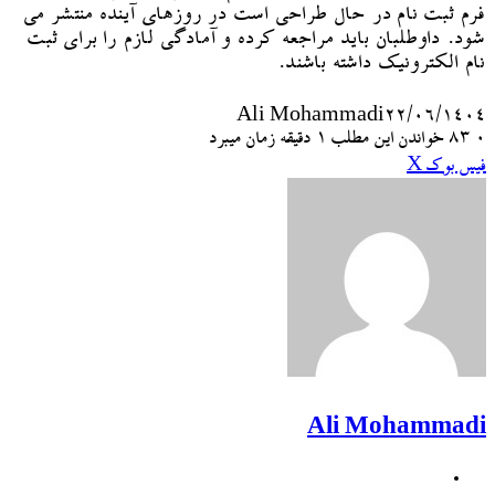
فرم ثبت نام در حال طراحی است در روزهای آینده منتشر می
شود. داوطلبان باید مراجعه کرده و آمادگی لازم را برای ثبت
نام الکترونیک داشته باشند.
Ali Mohammadi
۲۲/۰۶/۱۴۰۴
۰
83
خواندن این مطلب 1 دقیقه زمان میبرد
چاپ
‫تامبلر
‫رددیت
اشتراک
لینکدین
‫پین‌ترست
‫VKontakte
فیس بوک
X
گذاری
از
طریق
ایمیل
Ali Mohammadi
وبسایت