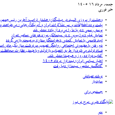
جمعه, مرداد ۱۶ ۱۴۰۵
خبر فوری
وحشت از پیروزی السید در میشیگان؛ هشدار ترامپ: آخرین رئیس‌جمهور
پشت پرده اختلافات بر سر مذاکرات ایران و آمریکا/رجایی: می‌خواهند پ
پوستر رسمی «دریا ما را می‌برد از یاد» منتشر شد
نمایش فیلم «مرا ببوس » در سینماتک موزه هنرهای معاصر تهران
امید قاسمی با نمایش کمدی «خواستگارستان» به صحنه بازمی‌گردد
دم رفتن با مضمونی اجتماعی روایتگر تصمیم سرنوشت ساز یک مادر اس
فساد تولید می‌شود،از طریق انتصاب بازتولید وبا ضعف نظارت محافظت و
کتاب دوازده روز و هم‌صدا منتشر شد.
اخبار سیاسی ایران؛ نیمه اول مرداد ۱۴۰۵
گانگستر مشهور سینما از دنیا رفت
نوشته تصادفی
سایدبار
جستجو برای
منو