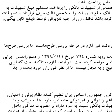
قابل پرداخت باشد.
الی از تسهیلات بانکی را پرداخت مستقیم مبلغ تسهیلات به
 بانک مبلغ تسهیلات را به شخص ثالث طرف قرارداد با تسهیلات
ه کرده باشد تخلف وی از جنبه تعزیراتی توسط ذینفع قابل پیگیری
ال دقت فنی لازم در مرحله بررسی طرح‌هاست اما بررسی طرح‌ها
قیطاسی درباره رای وحدت رویه‌ای که مورد انتقاد رئیس قوه قضاییه قرار گرفت، توضیح داد: بنظر می‌رسد منظور ایشان رای وحدت رویه شماره ۷۹۴ مورخ ۱۳۹۹/۵/۲۱ و دستورالعمل اجرایی
ی مواجه کرده است. در اینجا لازم به تاکید است که آرای
ه هیچ وجه مجاز نیست اما از نظر فنی رای مورد بحث واجد
ی جمهوری اسلامی ایران تنظیم ‌کننده نظام پولی و اعتباری
دولتی و غیردولتی جنبه آمره دارد. بنا به مراتب و با
امور مدنی مصوب ۱۳۷۹، شرط مندرج در قرارداد اعطای تسهیلات بانکی نسبت به سود مازاد بر مصوبات مذکور باطل
قوقی این پرسش مطرح است که در این رای منظور از عبارت