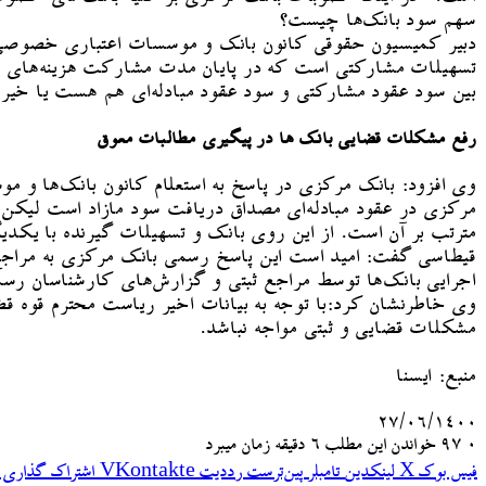
سهم سود بانک‌ها چیست؟
دبیر کمیسیون حقوقی کانون بانک و موسسات اعتباری خصوصی افز
تسهیلات مشارکتی است که در پایان مدت مشارکت هزینه‌های سو
بین سود عقود مشارکتی و سود عقود مبادله‌ای هم هست یا خیر.
رفع مشکلات قضایی بانک ها در پیگیری مطالبات معوق
وی افزود: بانک مرکزی در پاسخ به استعلام کانون بانک‌ها و م
مرکزی در عقود مبادله‌ای مصداق دریافت سود مازاد است لیکن 
مترتب بر آن است. از این روی بانک و تسهیلات گیرنده با یکدی
قیطاسی گفت: امید است این پاسخ رسمی بانک مرکزی به مراجع 
اجرایی بانک‌ها توسط مراجع ثبتی و گزارش‌های کارشناسان رسم
وی خاطرنشان کرد:با توجه به بیانات اخیر ریاست محترم قوه 
مشکلات قضایی و ثبتی مواجه نباشد.
منبع: ایسنا
۲۷/۰۶/۱۴۰۰
۰
97
خواندن این مطلب 6 دقیقه زمان میبرد
فیس بوک
X
لینکدین
‫تامبلر
‫پین‌ترست
‫رددیت
‫VKontakte
اشتراک گذاری ا