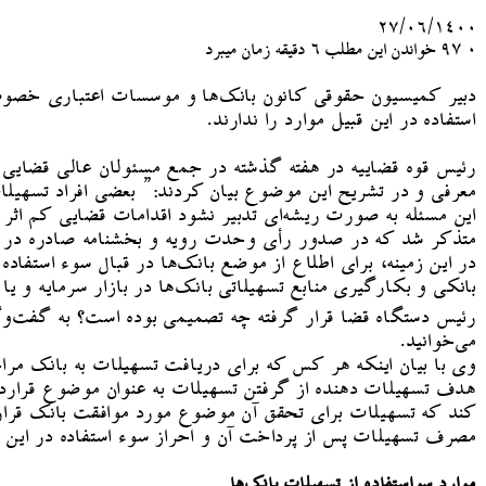
۲۷/۰۶/۱۴۰۰
۰
97
خواندن این مطلب 6 دقیقه زمان میبرد
دبیر کمیسیون حقوقی کانون‌ بانک‌ها و موسسات اعتباری خصوصی
استفاده در این قبیل موارد را ندارند.
رئیس قوه قضاییه در هفته گذشته در جمع مسئولان عالی قضایی با
معرفی و در تشریح این موضوع بیان کردند:” بعضی افراد تسهیلا
این مسئله به صورت ریشه‌ای تدبیر نشود اقدامات قضایی کم اثر
متذکر شد که در صدور رأی وحدت رویه و بخشنامه صادره در
در این زمینه، برای اطلاع از موضع بانک‌ها در قبال سوء استفاده ا
بانکی و بکارگیری منابع تسهیلاتی بانک‌ها در بازار سرمایه و ی
رئیس دستگاه قضا قرار گرفته چه تصمیمی بوده است؟ به گفت‌وگ
می‌خوانید.
وی با بیان اینکه هر کس که برای دریافت تسهیلات به بانک مرا
هدف تسهیلات دهنده از گرفتن تسهیلات به عنوان موضوع قراردا
کند که تسهیلات برای تحقق آن موضوع مورد موافقت بانک قرار گ
مصرف تسهیلات پس از پرداخت آن و احراز سوء استفاده در این قب
موارد سواستفاده از تسهیلات بانک‌ها