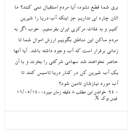
برق شما قطع نشود، آیا مردم استقبال نمی کنند؟ ما
الان چاره ای نداریم جز اینکه آب دریا را شیرین
کنیم و به فلات مرکزی ایران بفرستیم. خوب اگر به
مردم ساکن این مناطق بگوییم ارزش اموال شما تا
زمانی برقرار است که آب وجود داشته باشد. آیا آنها
حاضر نخواهند شد سهامی شرکتی را بخرند و با آن
یک آب شیرین کن در کنار دریا تاسیس کنند تا
آب مورد نیازشان تامین شود؟
۰
94
خواندن این مطلب 8 دقیقه زمان میبرد
۱۶/۰۵/۱۴۰۰
‫تامبلر
لینکدین
چاپ
‫رددیت
‫پین‌ترست
اشتراک
‫VKontakte
فیس بوک
X
گذاری
از
طریق
ایمیل