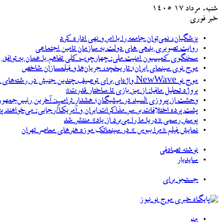
شنبه, مرداد ۱۷ ۱۴۰۵
خبر فوری
پزشگیان، نمی‌توان جامعه را با امر و نهی اداره کرد
روایت تصویری بدهی های دولت به سازمان تامین اجتماعی
سخنگوی کمیسیون امنیت ملی: چهارچوب کلی تفاهم با عمان به توافق رسید
موج نوی سینمای ایران؛ تاریخچه، جریان‌ها و فیلمسازان شاخص
موج نو NewWave واژه‌ای برای توصیف چندین جنبش در رشته‌های مختلف هنری
پروژه تحلیل مافیا: از میز بازی تا ساختار قدرت»
وحشت از پیروزی السید در میشیگان؛ هشدار ترامپ: آخرین رئیس‌جمهور
پشت پرده اختلافات بر سر مذاکرات ایران و آمریکا/رجایی: می‌خواهند پ
پوستر رسمی «دریا ما را می‌برد از یاد» منتشر شد
نمایش فیلم «مرا ببوس » در سینماتک موزه هنرهای معاصر تهران
نوشته تصادفی
سایدبار
جستجو برای
منو