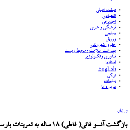
صفحه اصلی
اقتصادی
اجتماعی
فرهنگی و هنری
سیاسی
ورزش
حقوق شهروندی
بهداشت سلامت ومحیط زیست
فنآوری وتکنولوژی
استانها
English
ترکی
تبلیغات
درباره ما
ورزش
بازگشت آنسو فاتی( فاطی) ۱۸ساله به تمرینات بارسلونا پس از ۹ ماه مصدومیت و کابوس