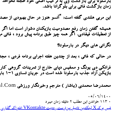
بارسلونا برای بازگشت وی به ترکیب اصلی خود عجله نخواهد کرد 
زمان بازگشت فاتی برای بلوگرانا باشد.
این مربی هلندی گفته است: “آنسو هنوز در حال بهبودی از مص
از تعطیلات فیفادی. اگر همه چیز طبق برنامه پیش برود ، فاتی می تواند برای سفر به سویا 
نگرانی های دیگر در بارسلونا؟
در حالی که فاتی ، بعد از چندین هفته اجرای برنامه فردی ، مجدد
فرانکی دی یونگ و ممفیس دپای خارج از تمرینات گروهی کار 
بازیکن آزاد جذب بارسلونا شده است در جریان تساوی ۱-۱ بارسلونا برابر بیلبائو از ناحیه موچ پا دچار مصدومیتی جزئی شد.
محمدرضا محمدی (یاشار ) مترجم وخبرنگار ورزشی
al.com
۰۵/۰۶/۱۴۰۰
۰
113
خواندن این مطلب 2 دقیقه زمان میبرد
فیس بوک
X
لینکدین
‫تامبلر
‫پین‌ترست
‫رددیت
‫VKontakte
اشتراک گذاری ا