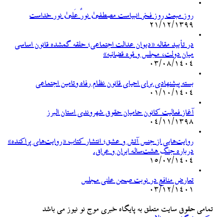
روز مبعث روز فخر انبیاست مصطفیٰ نورٌ عَلیٰ نور خداست
۲۱/۱۲/۱۳۹۹
در تأیید مقاله «دیوان عدالت اجتماعی؛ حلقه گمشده قانون اساسی
میان دولت، مجلس و قوه قضائیه»
۰۳/۰۸/۱۴۰۴
بسته پیشنهادی برای احیای قانون نظام رفاه وتامین اجتماعی
۰۱/۱۰/۱۴۰۴
آغاز فعالیت کانون حامیان حقوق شهروندی استان البرز
۰۴/۱۱/۱۳۹۸
روایت‌هایی از جنس آتش و عشق؛ انتشار کتاب «روایت‌های پراکنده»
درباره جنگ هشت‌ساله ایران و عراق.
۱۵/۰۷/۱۴۰۴
تعارض منافع در نوبت صحن علنی مجلس
۰۳/۱۲/۱۴۰۱
تمامی حقوق سایت متعلق به پایگاه خبری موج نو نیوز می باشد