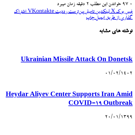
۰
97
خواندن این مطلب 2 دقیقه زمان میبرد
فیس بوک
X
لینکدین
‫تامبلر
‫پین‌ترست
‫رددیت
‫VKontakte
اشتراک
گذاری از طریق ایمیل
چاپ
نوشته های مشابه
Ukrainian Missile Attack On Donetsk
۰۱/۰۲/۱۴۰۲
Heydar Aliyev Center Supports Iran Amid
COVID-19 Outbreak
۲۰/۰۱/۱۳۹۹