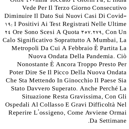
Oltre 400mila Toccato 4 Giorni Fa, L’India
Vede Per Il Terzo Giorno Consecutivo
Diminuire Il Dato Sui Nuovi Casi Di Covid-
19: I Positivi Ai Test Registrati Nelle Ultime
24 Ore Sono Scesi A Quota 357.279, Con Un
Calo Significativo Soprattutto A Mumbai, La
Metropoli Da Cui A Febbraio È Partita La
Nuova Ondata Della Pandemia. Ciò
Nonostante È Ancora Troppo Presto Per
Poter Dire Se Il Picco Della Nuova Ondata
Che Sta Mettendo In Ginocchio Il Paese Sia
Stato Davvero Superato. Anche Perché La
Situazione Resta Gravissima, Con Gli
Ospedali Al Collasso E Gravi Difficoltà Nel
Reperire L’ossigeno, Come Avviene Ormai
Da Settimane.