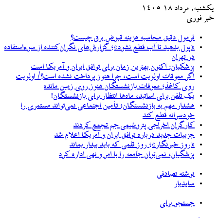
یکشنبه, مرداد ۱۸ ۱۴۰۵
خبر فوری
فرمول دقیق محاسبه هزینه قبوض برق چیست؟
«پول بدهید تا آب قطع نشود»؛ گزارش‌های نگران‌کننده از سوءاستفاده
در تهران
پزشکیان‌: اکنون بهترین زمان برای توافق ایران و آمریکا است
اگر معوقات اولویت است، چرا هنوز پرداخت نشده است؟/ اولویت
روی کاغذ؛ معوقات بازنشستگان هنوز روی زمین مانده
یک تلفن برای اساتید، ماه‌ها انتظار برای بازنشستگان!
هشدار مهم به بازنشستگان؛ تأمین اجتماعی نمی‌تواند مستمری را
خودسرانه قطع کند
کارگران اخراجی پتروشیمی جم تجمع کردند
جزییات جدید درباره توافق ایران و آمریکا اعلام شد
«روز خبرنگار»؛ روزِ قلمی که باید بیدار بماند
پزشگیان، نمی‌توان جامعه را با امر و نهی اداره کرد
نوشته تصادفی
سایدبار
جستجو برای