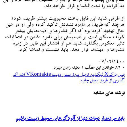
مذاکرات را تحت‌الشعاع قرار خواهد داد.
از طرفی شاید این فایل باعث محبوبیت بیشتر ظریف شود؛‌
هرچند که ظریف بر نامزد نشدنش تاکید کرده ولی او در عین
حال تهدید کرده بود که اگر فشارها و اذیت‌هایش بیشتر
شوند، ممکن است بر تصمیمش برای نامزد نشدن در انتخابات
تاثیر معکوس بگذارد شاید هم او انتشار این فایل در زمره
فشارها و اذیت‌ها قرار دهد. باید نشست و تماشا کرد.
۰۷/۰۲/۱۴۰۰
۰
86
خواندن این مطلب 1 دقیقه زمان میبرد
فیس بوک
X
لینکدین
‫تامبلر
‫پین‌ترست
‫رددیت
‫VKontakte
اشتراک
گذاری از طریق ایمیل
چاپ
نوشته های مشابه
باید سردمدار نجات دنیا از آلودگی‌های محیط زیست باشیم