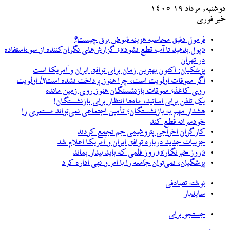
دوشنبه, مرداد ۱۹ ۱۴۰۵
خبر فوری
فرمول دقیق محاسبه هزینه قبوض برق چیست؟
«پول بدهید تا آب قطع نشود»؛ گزارش‌های نگران‌کننده از سوءاستفاده
در تهران
پزشکیان‌: اکنون بهترین زمان برای توافق ایران و آمریکا است
اگر معوقات اولویت است، چرا هنوز پرداخت نشده است؟/ اولویت
روی کاغذ؛ معوقات بازنشستگان هنوز روی زمین مانده
یک تلفن برای اساتید، ماه‌ها انتظار برای بازنشستگان!
هشدار مهم به بازنشستگان؛ تأمین اجتماعی نمی‌تواند مستمری را
خودسرانه قطع کند
کارگران اخراجی پتروشیمی جم تجمع کردند
جزییات جدید درباره توافق ایران و آمریکا اعلام شد
«روز خبرنگار»؛ روزِ قلمی که باید بیدار بماند
پزشگیان، نمی‌توان جامعه را با امر و نهی اداره کرد
نوشته تصادفی
سایدبار
جستجو برای