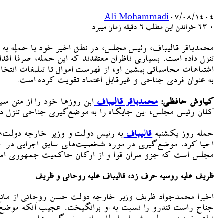
Ali Mohammadi
۰۷/۰۸/۱۴۰۴
۰
63
خواندن این مطلب 6 دقیقه زمان میبرد
محمدباقر قالیباف، رئیس مجلس، در نطق اخیر خود با حمله به
تنزل داده است. بسیاری ناظران معتقدند که این حمله، صرفاً اقدا
اشتباهات محاسباتی پیشین او، از فهرست اموال تا تبلیغات انتخ
به عنوان فردی جناحی و غیرقابل اعتماد تقویت کرده است.
کیاوش حافظی:
محمدباقر قالیباف
این روزها خود را از متن سی
کلان رئیس مجلس، این جایگاه را به موضع‌گیری جناحی تنزل دا
حمله روز یکشنبه
قالیباف
به رئیس دولت و وزیر خارجه دولت‌ها
احیا کرد. موضع‌گیری در مورد شخصیت‌های سابق اجرایی در جم
مجلس است که جزو سران قوا و از ارکان حاکمیت جمهوری اسلا
ظریف علیه روسیه حرف زد، قالیباف علیه روحانی و ظریف
اخیرا محمدجواد ظریف وزیر خارجه دولت حسن روحانی از مانع‌ت
جناح راست تندرو را نسبت به او برانگیخت. عجیب آنکه موضع‌گ