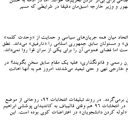
ی برای بی‌اثر کردن تحریم‌ها خواند. اما در ادامه به حسن
ور و وزیر خارجه اسبق‌مان دقیقا در شرایطی که مسیر
ت اتحاد میان همه جریان‌های سیاسی و حمایت از «وحدت کلمه»
 و مسئولان سابق جمهوری اسلامی را «نارفیق» می‌داند. نطق
ست اما فضای عمومی آن را برای یکی از سران قوا روا نمی‌داند.
یبون رسمی و قانونگذاری، علیه یک مقام سابق سخن بگویند؟ در
 خارجی نهی و حتی تبعید می‌شدند، امروز هم به آنها اهانت
اما به نظر می‌رسد یک سر داستان حمله به روحانی و ظریف، به مبارزات انتخاباتی او و روحانی و شکست او از رئیس جمهور اسبق برمی‌گردد. در روند تبلیغات انتخابات ۹۲، روحانی از موضع
قالیباف در درگیری‌های کوی دانشگاه در سال ۸۲ روایت کرده بود و به زعم ناظران منجر به ضربه سنگینی به وجهه قالیباف شد. در انتخابات ۹۶ هم وقتی قالیباف به کاندیدای پوششی ابراهیم
 «لوله کردن دانشجویان» در اعتراضات کوی بوده است. این