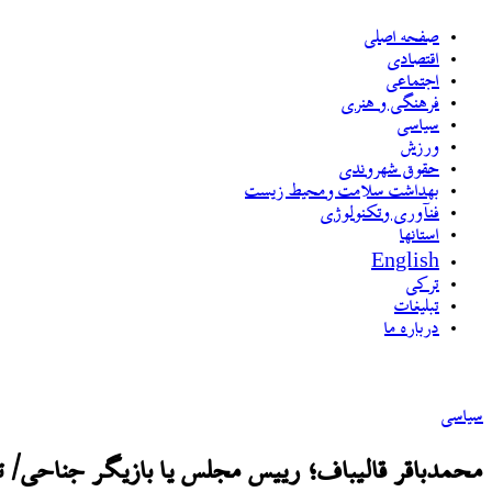
صفحه اصلی
اقتصادی
اجتماعی
فرهنگی و هنری
سیاسی
ورزش
حقوق شهروندی
بهداشت سلامت ومحیط زیست
فنآوری وتکنولوژی
استانها
English
ترکی
تبلیغات
درباره ما
سیاسی
محمدباقر قالیباف؛ رییس مجلس یا بازیگر جناحی/ تک