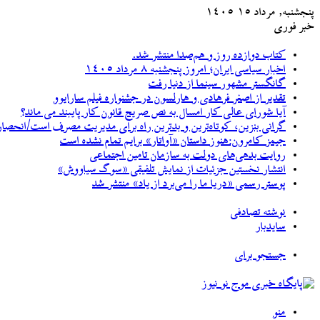
پنجشنبه, مرداد ۱۵ ۱۴۰۵
خبر فوری
کتاب دوازده روز و هم‌صدا منتشر شد.
اخبار سیاسی ایران؛ امروز پنجشنبه ۸ مرداد ۱۴۰۵
گانگستر مشهور سینما از دنیا رفت
تقدیر از اصغر فرهادی و هارلسون در جشنواره فیلم سارایوو
آیا شورای عالی کار امسال به نص صریح قانون کار پایبند می ماند؟
گرانی بنزین، کوتاه‌ترین و بدترین راه برای مدیریت مصرف است/انحصار خودروسازان کشور را با بی
جیمز کامرون:هنوز داستان «آواتار» برایم تمام نشده است
روایت بدهی‌های دولت به سازمان تامین اجتماعی
انتشار نخستین جزئیات از نمایش تلفیقی «سوگ سیاووش»
پوستر رسمی «دریا ما را می‌برد از یاد» منتشر شد
نوشته تصادفی
سایدبار
جستجو برای
منو