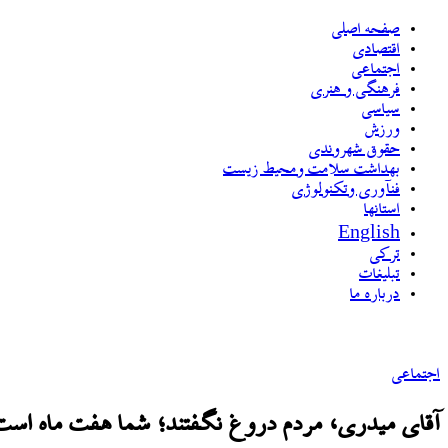
صفحه اصلی
اقتصادی
اجتماعی
فرهنگی و هنری
سیاسی
ورزش
حقوق شهروندی
بهداشت سلامت ومحیط زیست
فنآوری وتکنولوژی
استانها
English
ترکی
تبلیغات
درباره ما
اجتماعی
آقای میدری، مردم دروغ نگفتند؛ شما هفت ماه است