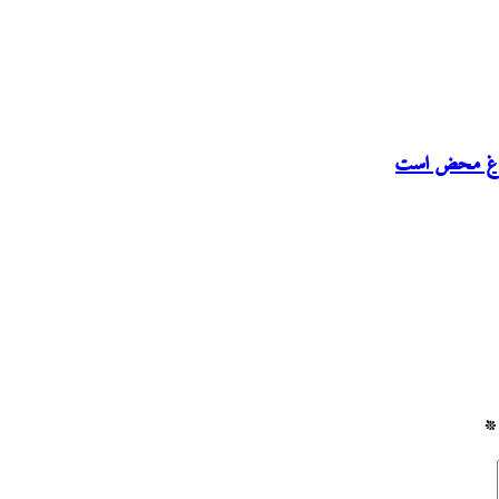
دروغ محض است
*