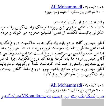
Ali Mohammadi
۰۷/۰۸/۱۴۰۴
۰
70
خواندن این مطلب 1 دقیقه زمان میبرد
یادداشت از زبان یک بازنشسته:
شنیده شده آقای میدری این روزها فرهنگ راست‌گویی را به مردم ت
شکرش باقیست نگفتند از نفس کشیدن محروم می شوند و مردم با
آقای میدری گفته مردم باید یاد بگیرند به حاکمیت دروغ نگویند
اجتماعی منتظر پرداخت معوقات فروردین‌ماه هستند هر روز وعده دا
آیا این همه وعده‌ی بی‌سرانجام دروغ نیست آیا این‌همه وعده‌
آقای میدری مردم ما یاد گرفته بوده اند دروغ نگویند چرا که در
می‌پرسند پس راستی و صداقت کجاست شما می‌گویید مردم باید به
آقای میدری با مردم صادق باشید چون دروغ فقط گفتن نیست وع
راست‌گویی را از خودتان شروع کنید
Ali Mohammadi
۰۷/۰۸/۱۴۰۴
۰
70
خواندن این مطلب 1 دقیقه زمان میبرد
فیس بوک
X
لینکدین
‫تامبلر
‫پین‌ترست
‫رددیت
‫VKontakte
اشتراک گذاری ا