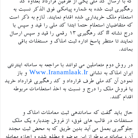
که با ارسال کد ملی یکی از طرفین قرارداد بعلاوه کد
رهگیری ثبت شده به شماره پیامکی فوق الذکر نسبت به
استعلام ملک خریداری شده اقدام نمایند. لازم به ذکر است
که متقاضیان استعلام حتماً ابتدا کد ملی را قید و سپس با
درج نشانه # کد رهگیری ۱۳ رقمی را قید و سپس ارسال
نمایند تا منتظر پاسخ اداره ثبت املاک و مستغلات باقی
بمانند.
در روش دوم متعاملین می توانند با مراجعه به سامانه اینترنتی
ایران املاک به نشانی
Www.iranamlaak.ir
و باز
نمودن آن کد ملی طرف قرارداد و کد رهگیری قرارداد خرید
یا فروش ملک را درج و نسبت به اخذ استعلامات مربوطه
اقدام کنند.
حال باید گفت که ساماندهی ثبت معاملات املاک و
مستغلات در قالب های فوق، از فروش چندباره یک ملک
جلوگیری بعمل می آید بدین طریق که به محض ثبت مجدد
آن ، سامانه مربوطه از این موضوع مطلع شده و اجازه معامله