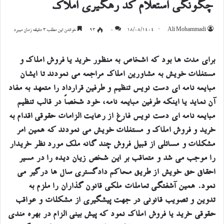
چگونگی استعلام کد رهگیری املاک
Ali Mohammadi
۱۸/۰۸/۱۴۰۴
۰
93
خواندن این مطلب 3 دقیقه زمان میبرد
برای مدت ها بود که اشخاص به منظور خرید یا فروش املاک و
مستغلات خویش به مشاورین املاک مراجعه می نمودند تا ایشان
مبایعه نامه ای دست نویس تنظیم و طرفین قرارداد را متعهد به مفاد
آن نماید یا اینکه طرفین مبایعه نامه، خود شخصاً در قالب تنظیم
مبایعه نامه ای دست نویس فارغ از رعایت الزامات حقوقی اقدام به
خرید و فروش املاک و مستغلات خویش می نمودند که همین امر
مشکلات و مسائلی از قبیل فروش چند گانه ملک مورد نظر خریدار
را موجب می شد و متعاقب بر این شخص زیان دیده را در مسیر
احقاق حق خویش از طریق محاکم دادگستری سال ها درگیر می
نمود. همین آشفتگی تعاملات ملکی قانون گذاران را ملزم به
تدوین و تصویب قانونی در جهت پیشگیری از مشکلات و عواقب
حقوقی خرید یا فروش املاک نمود که پیش بینی الزام در بهره مندی