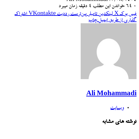
Ali Mohammadi
۱۳/۰۸/۱۴۰۴
۰
64
خواندن این مطلب 4 دقیقه زمان میبرد
فیس بوک
X
لینکدین
‫تامبلر
‫پین‌ترست
‫رددیت
‫VKontakte
اشتراک
گذاری از طریق ایمیل
چاپ
Ali Mohammadi
وبسایت
نوشته های مشابه