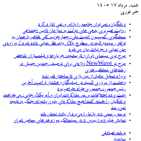
شنبه, مرداد ۱۷ ۱۴۰۵
خبر فوری
پزشگیان، نمی‌توان جامعه را با امر و نهی اداره کرد
روایت تصویری بدهی های دولت به سازمان تامین اجتماعی
سخنگوی کمیسیون امنیت ملی: چهارچوب کلی تفاهم با عمان به
توافق رسیده؛ البته در سطوح بالاتر باید نظر نهایی داده شود / به زودی
متن نهایی و جزئیات بیان می‌شود
موج نوی سینمای ایران؛ تاریخچه، جریان‌ها و فیلمسازان شاخص
موج نو NewWave واژه‌ای برای توصیف چندین جنبش در
رشته‌های مختلف هنری
پروژه تحلیل مافیا: از میز بازی تا ساختار قدرت»
وحشت از پیروزی السید در میشیگان؛ هشدار ترامپ: آخرین
رئیس‌جمهور، جمهوری‌خواه خواهم بود
پشت پرده اختلافات بر سر مذاکرات ایران و آمریکا/رجایی: می‌خواهند
پزشکیان را خسته کنند/هیچ مذاکره‌ای بدون پشتوانه جنگ به نتیجه
نمی‌رسد
پوستر رسمی «دریا ما را می‌برد از یاد» منتشر شد
نمایش فیلم «مرا ببوس » در سینماتک موزه هنرهای معاصر تهران
نوشته تصادفی
سایدبار