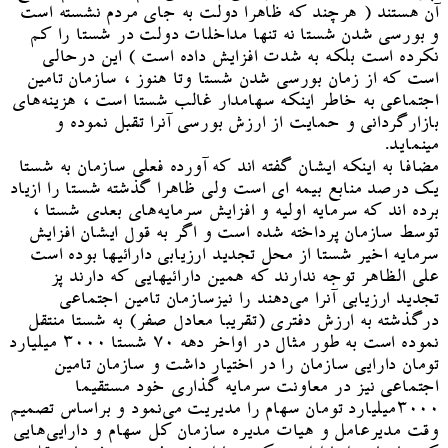
آن هستند ( هرچند که ظاهرا دولت به جای مردم نشسته است
و بورسی شدن شستا نه تنها مداخلات دولت در شستا را کم
نکرده است بلکه به شدت افزایش داده است ) این درحالی
است که از زمان بورسی شدن شستا وتا هنوز ، سازمان تامین
اجتماعی به خاطر اینکه سهامدار غالب شستا است ، هزینه‌های
بازارگردانی و حمایت از ارزش بورسی آنرا تقبل نموده و
مینماید.
مضافا به اینکه ایشان گفته اند که آورده فعلی سازمان به شستا
یک درصد منابع بیمه ای است ولی ظاهرا گذشته شستا را ازیاد
برده اند که سرمایه اولیه و افزایش سرمایه‌های بعدی شستا ،
توسط سازمان پرداخته شده است و اگر به قول ایشان افزایش
سرمایه اخیر شستا از محل تجدید ارزیابی دارائیها بوده است
علی الظاهر توجه ندارند که همین دارائیهایی که دارند پز
تجدید ارزیابی آنرا می‌دهند را نیزسازمان تامین اجتماعی
درگذشته به ارزش دفتری (تقریبا معادل صفر) به شستا منتقل
نموده است به طور مثال در اواخر دهه ۷۰ شستا ۳۰۰۰ میلیارد
تومان دارایی سازمان را در اختیار داشت و سازمان تامین
اجتماعی نیز در معاونت سرمایه گذاری خود مستقیما
۳۰۰۰میلیارد تومان سهام را مدیریت می‌نمود و براساس تصمیم
وقت مدیرعامل و هیات مدیره سازمان کل سهام و دارایی‌هایی