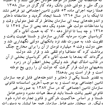
که متاسفانه این حکم در موعد خودش اجرایی نشد و با اشتباه
بزرگ ملی و دولتی شدن بانک رفاه کارگران در سال ۱۳۵۸
عملا زمینه اجرای ماده ۵۳ قانون تامین اجتماعی نیز فراهم نشد
تا اینکه با در سال ۱۳۶۵ شستا ایجاد گردید و متاسفانه ذخایر
و اندوخته‌های بیمه ای سازمان بخاطر ترک فعل متولیان وقت و
یا مداخلات دولت طی حدود یک دهه یعنی از سال ۱۳۵۴ تا
۱۳۶۵ و چه بسا تا اوائل دهه ۷۰ که به همت آقای دکتر
کرباسیان حوزه سرمایه گذاری سازمان و شستا عینیت یافت و
تقویت شد، به صورت نقد نزد بانکهای دولتی نگهداری شد و
حتی دولت وقت ۵ میلیارد تومان از آن را برای مخارج جنگ
برداشت کرد که متعاقبا وام تلقی شد و قرار شد دولت
برگرداند که بعدها با همت آقای دکتر کرباسیان بخشی از آن
در قالب املاک تهاتر شد ولیکن بخش اعظم آن در زمره
بدهیهای دولت قرار گرفت که دولت آن را روی یخ نوشته
است و قرار است پس بدهد؟!
به تقدیر شستا یکی از ذخایر و اندوخته‌های قابل توجه سازمان
تامین اجتماعی بوده است و به موجب آخرین اساسنامه قانونی
سازمان تامین اجتماعی که در سال ۱۳۸۷ به صورت غیر
قانونی تغییر یافت شستا باید توسط هیات مدیره ومدیرعامل
شستا و بر اساس حاکمیت شرکتی و قانون تجارت اداره شود
ولیکن در سخنان مدیرعامل سازمان همه جا ایشان به دستورات