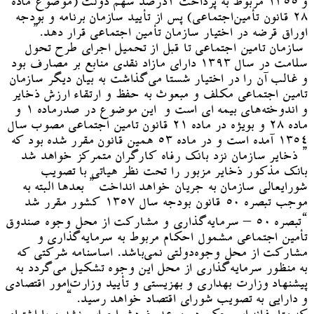
و ۱۳۵۵ مربوط به پرداخت ۳درصد سهم دولت (‌موضوع ماده
۲۸ قانون تأمین‌اجتماعی) پس از تأیید سازمان برنامه و بودجه
اوراق قرضه در اختیار سازمان تأمین اجتماعی قرار دهد.”
سازمان تامین اجتماعی تا قبل از تحمیل اجرای طرح تحول
سلامت در سال ۱۳۹۳ دارای مازاد نقدی منابع بر مصارف بود
و غالب آن را در اختیار شستا می‌گذاشت به بیان دیگر سازمان
تامین اجتماعی مکلف و مبعوث به حفظ و ارتقاء ارزش ذخایر
و اندوخته‌های بیمه ای است و این موضوع در صدرماده ۱ و
ماده ۲۸ و بویژه در ماده ۲۱ قانون تامین اجتماعی مصوب سال
۱۳۵۴ آمده است و در ماده ۵۳ همین قانون مقرر شده بود که
” ذخایر سازمان نزد بانک رفاه کارگران متمرکز خواهد شد
بانک مذکور ذخایر مزبور را تحت نظر هیاتی با تصویب
شورایعالی سازمان به جریان خواهد انداخت ” بعدها البته به
موجب تبصره ۵۰ قانون بودجه سال ۱۳۵۷ کشور مقرر شد
“‌تبصره ۵۰ – سرمایه‌گذاری و مشارکت از محل وجوه صندوق
تأمین اجتماعی مشمول احکام مربوط به سرمایه‌گذاری و
مشارکت از محل وجوه‌دولتی نمی‌باشد. اساسنامه شرکتی که
به منظور سرمایه‌گذاری از محل این وجوه تشکیل می‌گردد به
پیشنهاد وزارت بهداری و بهزیستی و تأیید وزارت‌امور اقتصادی
و دارایی به تصویب شورای اقتصاد خواهد رسید. “