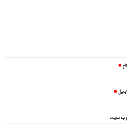
د
ی
د
گ
ا
ه
*
نام
*
ایمیل
*
وب‌ سایت