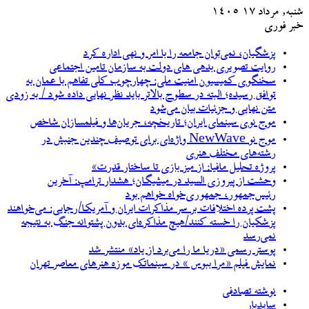
شنبه, مرداد ۱۷ ۱۴۰۵
خبر فوری
پزشگیان، نمی‌توان جامعه را با امر و نهی اداره کرد
روایت تصویری بدهی های دولت به سازمان تامین اجتماعی
سخنگوی کمیسیون امنیت ملی: چهارچوب کلی تفاهم با عمان به
توافق رسیده؛ البته در سطوح بالاتر باید نظر نهایی داده شود / به زودی
متن نهایی و جزئیات بیان می‌شود
موج نوی سینمای ایران؛ تاریخچه، جریان‌ها و فیلمسازان شاخص
موج نو NewWave واژه‌ای برای توصیف چندین جنبش در
رشته‌های مختلف هنری
پروژه تحلیل مافیا: از میز بازی تا ساختار قدرت»
وحشت از پیروزی السید در میشیگان؛ هشدار ترامپ: آخرین
رئیس‌جمهور، جمهوری‌خواه خواهم بود
پشت پرده اختلافات بر سر مذاکرات ایران و آمریکا/رجایی: می‌خواهند
پزشکیان را خسته کنند/هیچ مذاکره‌ای بدون پشتوانه جنگ به نتیجه
نمی‌رسد
پوستر رسمی «دریا ما را می‌برد از یاد» منتشر شد
نمایش فیلم «مرا ببوس » در سینماتک موزه هنرهای معاصر تهران
نوشته تصادفی
سایدبار