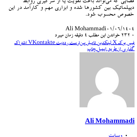
فضایی که می‌تواند باعث تقویت یا از سرگیری روابط
دیپلماتیک بین کشورها شده و ابزاری مهم و کارآمد در این
خصوص محسوب شود.
Ali Mohammadi
۰۱/۰۶/۱۴۰۴
۰
232
خواندن این مطلب 4 دقیقه زمان میبرد
فیس بوک
X
لینکدین
‫تامبلر
‫پین‌ترست
‫رددیت
‫VKontakte
اشتراک
گذاری از طریق ایمیل
چاپ
Ali Mohammadi
وبسایت