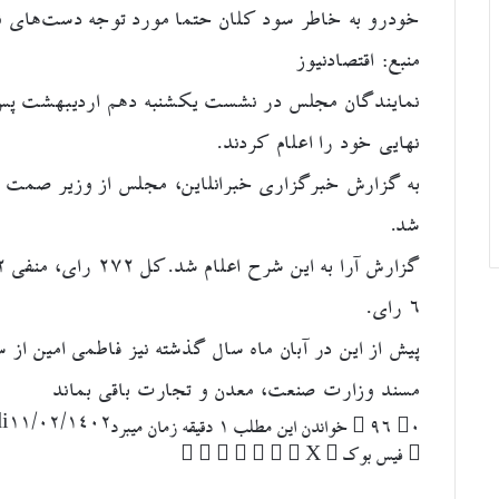
خودرو به خاطر سود کلان حتما مورد توجه دست‌های ن
منبع: اقتصادنیوز
نمایندگان مجلس در نشست یکشنبه دهم اردیبهشت پس 
نهایی خود را اعلام کردند.
به گزارش خبرگزاری خبرانلاین، مجلس از وزیر صمت سل
شد.
۶ رای.
پیش از این در آبان ماه سال گذشته نیز فاطمی امین از 
مسند وزارت صنعت، معدن و تجارت باقی بماند
i
۱۱/۰۲/۱۴۰۲
۰
96
خواندن این مطلب 1 دقیقه زمان میبرد
لینکدین
‫تامبلر
‫پین‌ترست
‫رددیت
چاپ
اشتراک
‫VKontakte
فیس بوک
X
گذاری
از