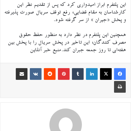
این پلتفرم ابراز امیدواری کرد که پس از تقدیم نظر این
کارشناسان به مقام قضایی، رفع توقف سریال صورت پذیرفته
و پخش «جیران » از سر گرفته شود.
همچنین این پلتفرم در نظر دارد به منظور حفظ حقوق
مصرف کنندگان، این تاخیر در پخش سریال را با پخش بین
هفته‌ای تا روز جمعه جبران کند.منبع خبر آنلاین
لینکدین
‫تامبلر
‫پین‌ترست
‫رددیت
اشتراک گذاری از طریق ایمیل
‫VKontakte
چاپ