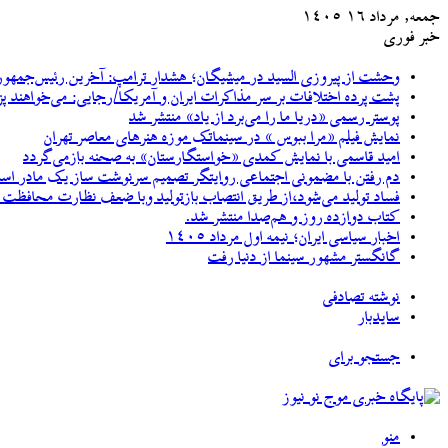
جمعه, مرداد ۱۶ ۱۴۰۵
خبر فوری
وحشت از پیروزی السید در میشیگان؛ هشدار ترامپ: آخرین رئیس‌جمهور
پشت پرده اختلافات بر سر مذاکرات ایران و آمریکا/رجایی: می‌خواهند پ
پوستر رسمی «دریا ما را می‌برد از یاد» منتشر شد
نمایش فیلم «مرا ببوس » در سینماتک موزه هنرهای معاصر تهران
امید قاسمی با نمایش کمدی «خواستگارستان» به صحنه بازمی‌گردد
دم رفتن با مضمونی اجتماعی روایتگر تصمیم سرنوشت ساز یک مادر اس
فساد تولید می‌شود،از طریق انتصاب بازتولید وبا ضعف نظارت محافظت و
کتاب دوازده روز و هم‌صدا منتشر شد.
اخبار سیاسی ایران؛ نیمه اول مرداد ۱۴۰۵
گانگستر مشهور سینما از دنیا رفت
نوشته تصادفی
سایدبار
جستجو برای
منو