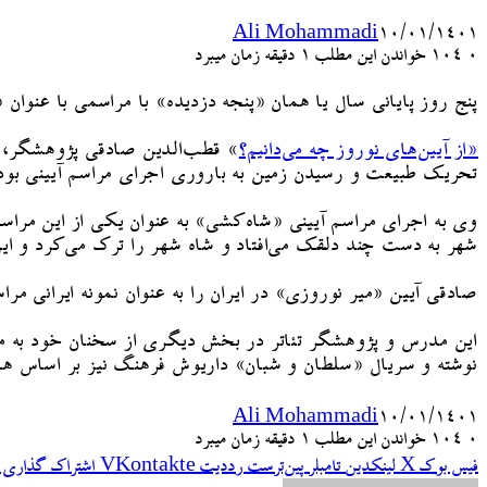
Ali Mohammadi
۱۰/۰۱/۱۴۰۱
۰
104
خواندن این مطلب 1 دقیقه زمان میبرد
پنج روز پایانی سال یا همان «پنجه دزدیده» با مراسمی با عنوان 
«از آیین‌های نوروز چه می‌دانیم؟
» قطب‌الدین صادقی پژوهشگر، مد
تحریک طبیعت و رسیدن زمین به باروری اجرای مراسم آیینی بود 
شهر به دست چند دلقک می‌افتاد و شاه شهر را ترک می‌کرد و این دل
صادقی آیین «میر نوروزی» در ایران را به عنوان نمونه ایرانی مر
این مدرس و پژوهشگر تئاتر در بخش دیگری از سخنان خود به ماج
نوشته و سریال «سلطان و شبان» داریوش فرهنگ نیز بر اساس هم
Ali Mohammadi
۱۰/۰۱/۱۴۰۱
۰
104
خواندن این مطلب 1 دقیقه زمان میبرد
فیس بوک
X
لینکدین
‫تامبلر
‫پین‌ترست
‫رددیت
‫VKontakte
اشتراک گذاری ا