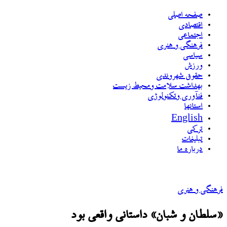
صفحه اصلی
اقتصادی
اجتماعی
فرهنگی و هنری
سیاسی
ورزش
حقوق شهروندی
بهداشت سلامت ومحیط زیست
فنآوری وتکنولوژی
استانها
English
ترکی
تبلیغات
درباره ما
فرهنگی و هنری
«سلطان و شبان» داستانی واقعی بود