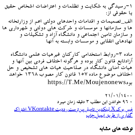
۱-رسیدگی به شکایت و تظلمات و اعتراضات اشخاص حقیق
یا حقوقی از:
الف_تصمیمات و اقدامات واحدهای دولتی اعم از وزارتخانه
ها و سازمانها و موسسات و شرکت های دولتی و شهرداری ها
و سازمان تامین اجتماعی و دانشگاه آزاد و تشکیلات و
نهادهای انقلابی و موسسات وابسته به آنها
ماده ۳-روابط استخدامی کارکنان غیرهیات علمی دانشگاه
آزادتابع قانون کار بوده و هرگونه اختلاف فردی بین آنها و
هیات امنای دانشگاه در صلاحیت هیات های تشخیص و حل
اختلاف موضوع ماده ۱۵۷ قانون کار مصوب ۱۳۶۸ خواهد
بودhttps://t.me/moujenonews
۲۱/۰۱/۱۴۰۰
۰
96
خواندن این مطلب 3 دقیقه زمان میبرد
فیس بوک
X
لینکدین
‫تامبلر
‫پین‌ترست
‫رددیت
‫VKontakte
اشتراک
گذاری از طریق ایمیل
چاپ
نوشته های مشابه