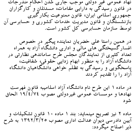
نهاد عمومی غیر دولتی موجب جاری شدن احکام مندرجات
در قانون رسیدگی به دارایی مقامات، مسدئلان و کارگزاران
جمهوری اسلامی ایران، قانون ممنوعیت بکارگیری
بازنشستگان و قانون مدیریت خدمات کشوری و حسابرسی آن
توسط سازمان حسابرسی کل کشور است.
در همین راستا علی خضریان نماینده پیگیر در خصوص
افسارگسیختگی های مالی و اداری دانشگاه آزاد به همراه
تعداد کثیری از نمایندگان مجلس طرح ساماندهی نظارتی در
دانشگاه آزاد را به منظور ابهام زدایی حقوقی، شفافیت،
پاسخگویی و رسیدگی به تظلم خواهی دانشگاهیان دانشگاه
آزاد را را تقدیم کردند
در ماده ۱ این طرح نام دانشگاه آزاد اسلامیبه قانون فهرست
نهادها و موسسات عمومی غیردولتی مصوب ۱۹/۴/۷۴ الحاق
شود
ماده ۲ نیز تصریح مینماید: بند ۱ ماده ۱۰ قانون تشکیلات و
آیین دادرسی دیوان عدالت اداری مصوب ۱۳۹۲/۳/۲۵ به شرح
ذیر اصلاح میگردد: