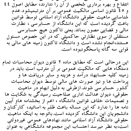
انتفاع و بهره برداری شخصی از آن را ندارند، مطابق اصول ۴۴
و ۴۵ قانون اساسی مالکیت عمومی بر آن مترتبمیشود.عدم
شناسایی ماهیت حقوقی دانشگاه آزاد اسلامی توسط قوانین
باعث گردیده است که این دانشگاه از حسابرسی ، نظارت
مالی و قضایی مصون بماند.یعنی تاکنون هیچ حسابرسی
مستقلی از سوی نظارتی حاکمیتی که در این خصوص مسئول
هستند،انجام نشده است و دانشگاه تاکنون زمینه های مالی به
قوای سه گانه پاسخگونبوده است.
این درحالی است که مطابق ماده ۲ قانون دیوان محاسبات تمام
دستگاه هایی که مالکیت عمومی بر آن مترتب است باید در
زمینه کلیه حسابها، درآمد و هزینه و سایر دریافت ها و
پرداخت ها و نیز صورت های مالی نوسط دیوان محاسبات
کشور حسابرسی شوند.ازطرفی به دلیل ابهام در ماهیت
حقوقی، دیوان عدالت اداری صلاحیت رسیدگی به شکایت ها
و تصمیمات خلاف قوانین دانشگاه ، اعم از بخشنامه هاو آیین
نامه ها را ندارد که این مساله باعث ظلم به اساتید، کارکنان و
دانشجویان این دانشگاه کزدیده است.باتوجه به اینکه ماهیت
حقوقی دانشگاه آزاد اسلامی مانند نهادهای عمومی غیردولتی
است،به نظر میرسد احتساب این مجموعه دانشگاهی به عنوان