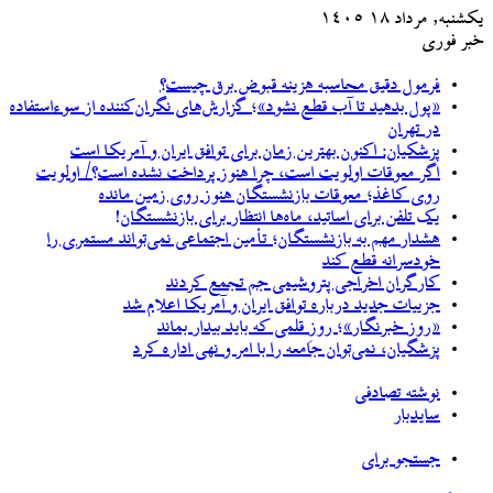
یکشنبه, مرداد ۱۸ ۱۴۰۵
خبر فوری
فرمول دقیق محاسبه هزینه قبوض برق چیست؟
«پول بدهید تا آب قطع نشود»؛ گزارش‌های نگران‌کننده از سوءاستفاده
در تهران
پزشکیان‌: اکنون بهترین زمان برای توافق ایران و آمریکا است
اگر معوقات اولویت است، چرا هنوز پرداخت نشده است؟/ اولویت
روی کاغذ؛ معوقات بازنشستگان هنوز روی زمین مانده
یک تلفن برای اساتید، ماه‌ها انتظار برای بازنشستگان!
هشدار مهم به بازنشستگان؛ تأمین اجتماعی نمی‌تواند مستمری را
خودسرانه قطع کند
کارگران اخراجی پتروشیمی جم تجمع کردند
جزییات جدید درباره توافق ایران و آمریکا اعلام شد
«روز خبرنگار»؛ روزِ قلمی که باید بیدار بماند
پزشگیان، نمی‌توان جامعه را با امر و نهی اداره کرد
نوشته تصادفی
سایدبار
جستجو برای