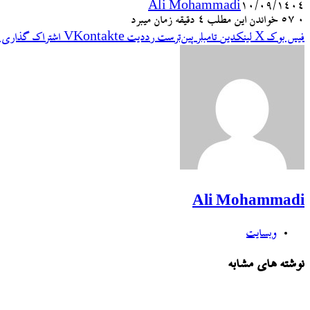
Ali Mohammadi
۱۰/۰۹/۱۴۰۴
۰
57
خواندن این مطلب 4 دقیقه زمان میبرد
فیس بوک
X
لینکدین
‫تامبلر
‫پین‌ترست
‫رددیت
‫VKontakte
اشتراک گذاری ا
Ali Mohammadi
وبسایت
نوشته های مشابه