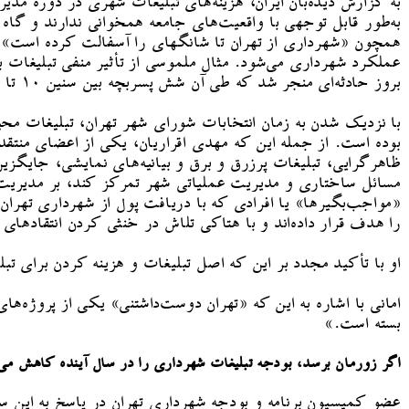
به گزارش دیده‌بان ایران، هزینه‌های تبلیغات شهری در دوره مدی
به‌طور قابل توجهی با واقعیت‌های جامعه همخوانی ندارند و گاه ح
همچون «شهرداری از تهران تا شانگهای را آسفالت کرده است» که 
بروز حادثه‌ای منجر شد که طی آن شش پسربچه بین سنین ۱۰ تا ۱۳ سال در محله چیتگر دچار سوختگی شدند و شیرینی بازی و سرگرمی آن‌ها به تلخی گرایید.
با نزدیک شدن به زمان انتخابات شورای شهر تهران، تبلیغات م
بوده است. از جمله این که مهدی اقراریان، یکی از اعضای منتق
ظاهرگرایی، تبلیغات پرزرق و برق و بیانیه‌های نمایشی، جایگ
مسائل ساختاری و مدیریت عملیاتی شهر تمرکز کند، بر مدیریت
«مواجب‌بگیرها» یا افرادی که با دریافت پول از شهرداری تهران،
را هدف قرار داده‌اند و با هتاکی تلاش در خنثی کردن انتقادهای ت
او با تأکید مجدد بر این که اصل تبلیغات و هزینه کردن برای تب
بسته است.»
اگر زورمان برسد، بودجه تبلیغات شهرداری را در سال آینده کاهش می‌
عضو کمیسیون برنامه و بودجه شهرداری تهران در پاسخ به این س