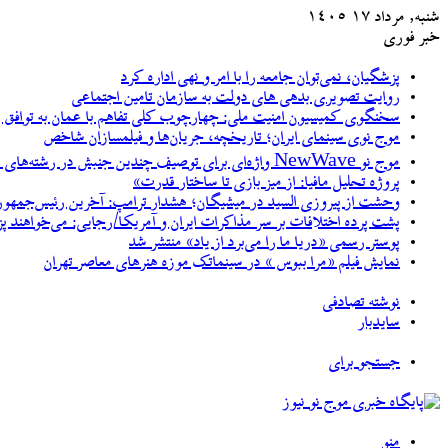
شنبه, مرداد ۱۷ ۱۴۰۵
خبر فوری
پزشگیان، نمی‌توان جامعه را با امر و نهی اداره کرد
روایت تصویری بدهی های دولت به سازمان تامین اجتماعی
سخنگوی کمیسیون امنیت ملی: چهارچوب کلی تفاهم با عمان به توافق رسید
موج نوی سینمای ایران؛ تاریخچه، جریان‌ها و فیلمسازان شاخص
موج نو NewWave واژه‌ای برای توصیف چندین جنبش در رشته‌های مختلف هنری
پروژه تحلیل مافیا: از میز بازی تا ساختار قدرت»
وحشت از پیروزی السید در میشیگان؛ هشدار ترامپ: آخرین رئیس‌جمهور
پشت پرده اختلافات بر سر مذاکرات ایران و آمریکا/رجایی: می‌خواهند پ
پوستر رسمی «دریا ما را می‌برد از یاد» منتشر شد
نمایش فیلم «مرا ببوس » در سینماتک موزه هنرهای معاصر تهران
نوشته تصادفی
سایدبار
جستجو برای
منو