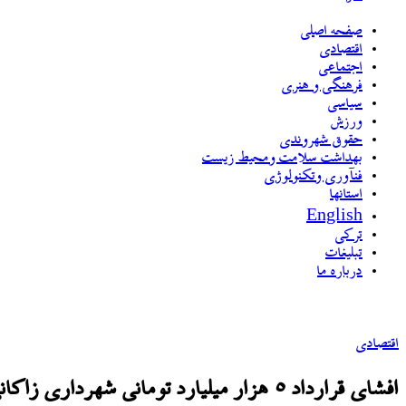
صفحه اصلی
اقتصادی
اجتماعی
فرهنگی و هنری
سیاسی
ورزش
حقوق شهروندی
بهداشت سلامت ومحیط زیست
فنآوری وتکنولوژی
استانها
English
ترکی
تبلیغات
درباره ما
اقتصادی
افشای قرارداد ۵ هزار میلیارد تومانی شهرداری زاکانی با صداوسیمای جبلی!