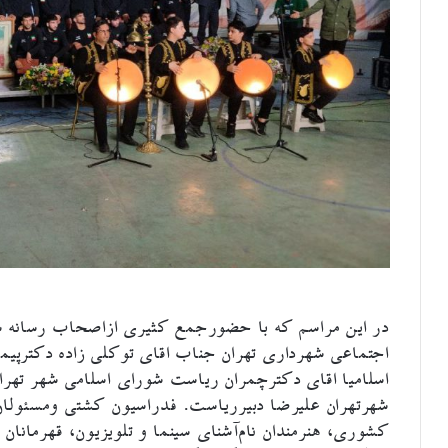
در این مراسم که با حضورجمع کثیری ازاصحاب رسانه شه
اجتماعی شهرداری تهران جناب اقای توکلی زاده دکترپیم
اسلامیا اقای دکترچمران ریاست شورای اسلامی شهر تهر
شهرتهران علیرضا دبیرریاست. فدراسیون کشتی ومسئولان
کشوری، هنرمندان نام‌آشنای سینما و تلویزیون، قهرمانا