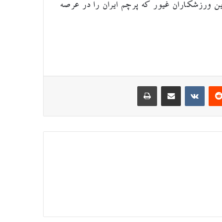
ن ورزشکاران غیور که پرچم ایران را در عرصه
‌ترست
‫رددیت
اشتراک گذاری از طریق ایمیل
‫VKontakte
چاپ