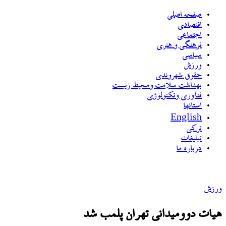
صفحه اصلی
اقتصادی
اجتماعی
فرهنگی و هنری
سیاسی
ورزش
حقوق شهروندی
بهداشت سلامت ومحیط زیست
فنآوری وتکنولوژی
استانها
English
ترکی
تبلیغات
درباره ما
ورزش
هیات دوومیدانی تهران پلمب شد