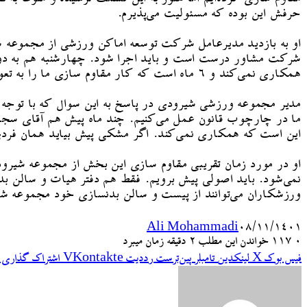
حرفش این بوده که مسئولیت می‌پذیرم.
او به بازدید مدیرعامل شرکت توسعه اماکن ورزشی از مجموعه شی
شرکت مشاور درست است و باید اجرا شود. چهارشنبه هم به دوستا
همکاری نمی‌کند و ۶ ماه است که کار مقاوم سازی ما را به تعویق انداخته است.
مدیر مجموعه ورزشی شیرودی در پاسخ به این سوال که با توجه به 
ما در چارچوب قانون عمل می‌کنیم. چند ماه پیش هم آقای سجادی
این است که همکاری نمی‌کند. اگر مشکی پیش بیاید همان فردی 
او در مورد زمان تقریبی مقاوم سازی این بخش از مجموعه شیرو
نمی‌شود. باید اصولی پیش برویم. فقط هم دفتر هیات و سالن ب
ورزشکاران می‌توانند از پیست و سالن بدنسازی خود مجموعه شیر
Ali Mohammadi
۰۸/۱۱/۱۴۰۱
۰
117
خواندن این مطلب 2 دقیقه زمان میبرد
فیس بوک
X
لینکدین
‫تامبلر
‫پین‌ترست
‫رددیت
‫VKontakte
اشتراک گذاری ا