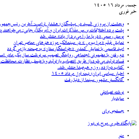
جمعه, مرداد ۱۶ ۱۴۰۵
خبر فوری
وحشت از پیروزی السید در میشیگان؛ هشدار ترامپ: آخرین رئیس‌جمهور
پشت پرده اختلافات بر سر مذاکرات ایران و آمریکا/رجایی: می‌خواهند پ
پوستر رسمی «دریا ما را می‌برد از یاد» منتشر شد
نمایش فیلم «مرا ببوس » در سینماتک موزه هنرهای معاصر تهران
امید قاسمی با نمایش کمدی «خواستگارستان» به صحنه بازمی‌گردد
دم رفتن با مضمونی اجتماعی روایتگر تصمیم سرنوشت ساز یک مادر اس
فساد تولید می‌شود،از طریق انتصاب بازتولید وبا ضعف نظارت محافظت و
کتاب دوازده روز و هم‌صدا منتشر شد.
اخبار سیاسی ایران؛ نیمه اول مرداد ۱۴۰۵
گانگستر مشهور سینما از دنیا رفت
نوشته تصادفی
سایدبار
جستجو برای
منو