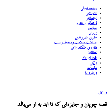
صفحه اصلی
اقتصادی
اجتماعی
فرهنگی و هنری
سیاسی
ورزش
حقوق شهروندی
بهداشت سلامت ومحیط زیست
فنآوری وتکنولوژی
استانها
English
ترکی
تبلیغات
درباره ما
ورزش
قصه چوپان و جایزه‌ای که تا ابد به او می‌بالد