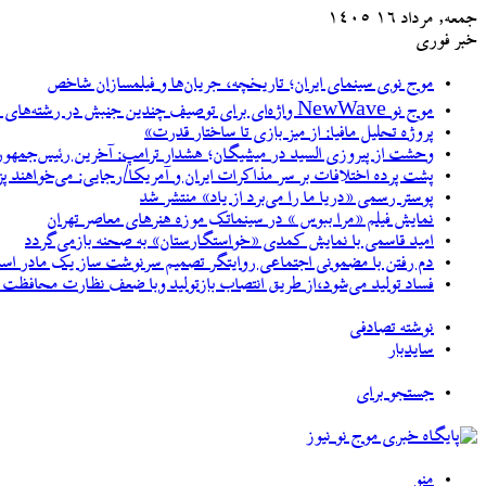
جمعه, مرداد ۱۶ ۱۴۰۵
خبر فوری
موج نوی سینمای ایران؛ تاریخچه، جریان‌ها و فیلمسازان شاخص
موج نو NewWave واژه‌ای برای توصیف چندین جنبش در رشته‌های مختلف هنری
پروژه تحلیل مافیا: از میز بازی تا ساختار قدرت»
وحشت از پیروزی السید در میشیگان؛ هشدار ترامپ: آخرین رئیس‌جمهور
پشت پرده اختلافات بر سر مذاکرات ایران و آمریکا/رجایی: می‌خواهند پ
پوستر رسمی «دریا ما را می‌برد از یاد» منتشر شد
نمایش فیلم «مرا ببوس » در سینماتک موزه هنرهای معاصر تهران
امید قاسمی با نمایش کمدی «خواستگارستان» به صحنه بازمی‌گردد
دم رفتن با مضمونی اجتماعی روایتگر تصمیم سرنوشت ساز یک مادر اس
فساد تولید می‌شود،از طریق انتصاب بازتولید وبا ضعف نظارت محافظت و
نوشته تصادفی
سایدبار
جستجو برای
منو