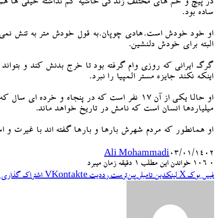
در پیچ و خم های مختلف زندگی حاشیه کم نداشته خیلی ها هم 
ساده بود.
او خود خودش است.هادی چوپان.به قول خودش متر به تنش نمی 
البته برای خودش دلنشین.
گرگ ایرانی که روزی وام گرفته بود تا خرج بدنش کند و بتوان
اینکه نکند جایزه مستر المپیا را نبرد.
میلیاردها انسان است که نامش در تاریخ خواهد ماند.
او همانطور که مردم شهرش بارها و بارها گفته اند با غیرت و 
Ali Mohammadi
۰۳/۰۱/۱۴۰۲
۰
106
خواندن این مطلب 1 دقیقه زمان میبرد
فیس بوک
X
لینکدین
‫تامبلر
‫پین‌ترست
‫رددیت
‫VKontakte
اشتراک گذاری ا