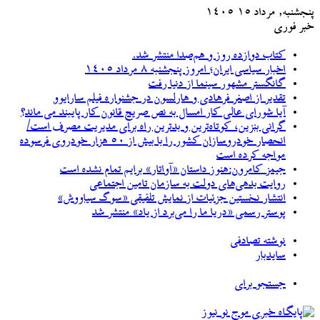
پنجشنبه, مرداد ۱۵ ۱۴۰۵
خبر فوری
کتاب دوازده روز و هم‌صدا منتشر شد.
اخبار سیاسی ایران؛ امروز پنجشنبه ۸ مرداد ۱۴۰۵
گانگستر مشهور سینما از دنیا رفت
تقدیر از اصغر فرهادی و هارلسون در جشنواره فیلم سارایوو
آیا شورای عالی کار امسال به نص صریح قانون کار پایبند می ماند؟
گرانی بنزین، کوتاه‌ترین و بدترین راه برای مدیریت مصرف است/
انحصار خودروسازان کشور را با بیش از ۵۰ هزار خودروی فرسوده
مواجه کرده است
جیمز کامرون:هنوز داستان «آواتار» برایم تمام نشده است
روایت بدهی‌های دولت به سازمان تامین اجتماعی
انتشار نخستین جزئیات از نمایش تلفیقی «سوگ سیاووش»
پوستر رسمی «دریا ما را می‌برد از یاد» منتشر شد
نوشته تصادفی
سایدبار
جستجو برای