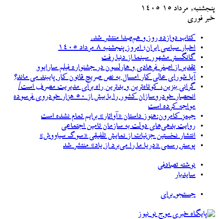
پنجشنبه, مرداد ۱۵ ۱۴۰۵
خبر فوری
کتاب دوازده روز و هم‌صدا منتشر شد.
اخبار سیاسی ایران؛ امروز پنجشنبه ۸ مرداد ۱۴۰۵
گانگستر مشهور سینما از دنیا رفت
تقدیر از اصغر فرهادی و هارلسون در جشنواره فیلم سارایوو
آیا شورای عالی کار امسال به نص صریح قانون کار پایبند می ماند؟
گرانی بنزین، کوتاه‌ترین و بدترین راه برای مدیریت مصرف است/
انحصار خودروسازان کشور را با بیش از ۵۰ هزار خودروی فرسوده
مواجه کرده است
جیمز کامرون:هنوز داستان «آواتار» برایم تمام نشده است
روایت بدهی‌های دولت به سازمان تامین اجتماعی
انتشار نخستین جزئیات از نمایش تلفیقی «سوگ سیاووش»
پوستر رسمی «دریا ما را می‌برد از یاد» منتشر شد
نوشته تصادفی
سایدبار
جستجو برای