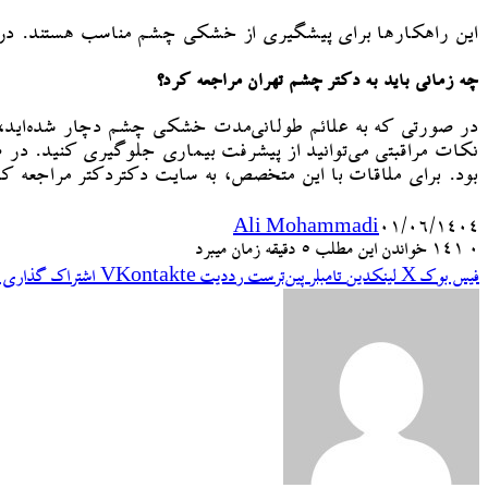
این راهکارها برای پیشگیری از خشکی چشم مناسب هستند. درص
چه زمانی باید به دکتر چشم تهران مراجعه کرد؟
در صورتی که به علائم طولانی‌مدت خشکی چشم دچار شده‌اید،
نکات مراقبتی می‌توانید از پیشرفت بیماری جلوگیری کنید. د
بود. برای ملاقات با این متخصص، به سایت دکتردکتر مراجعه کرده
Ali Mohammadi
۰۱/۰۶/۱۴۰۴
۰
141
خواندن این مطلب 5 دقیقه زمان میبرد
فیس بوک
X
لینکدین
‫تامبلر
‫پین‌ترست
‫رددیت
‫VKontakte
اشتراک گذاری ا