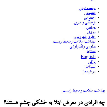
صفحه اصلی
اقتصادی
اجتماعی
فرهنگی و هنری
سیاسی
ورزش
حقوق شهروندی
بهداشت سلامت ومحیط زیست
فنآوری وتکنولوژی
استانها
English
ترکی
تبلیغات
درباره ما
بهداشت سلامت ومحیط زیست
چه افرادی در معرض ابتلا به خشکی چشم هستند؟