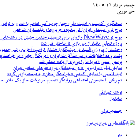
جمعه, مرداد ۱۶ ۱۴۰۵
خبر فوری
سخنگوی کمیسیون امنیت ملی: چهارچوب کلی تفاهم با عمان به توافق رسید
موج نوی سینمای ایران؛ تاریخچه، جریان‌ها و فیلمسازان شاخص
موج نو NewWave واژه‌ای برای توصیف چندین جنبش در رشته‌های مختلف هنری
پروژه تحلیل مافیا: از میز بازی تا ساختار قدرت»
وحشت از پیروزی السید در میشیگان؛ هشدار ترامپ: آخرین رئیس‌جمهور
پشت پرده اختلافات بر سر مذاکرات ایران و آمریکا/رجایی: می‌خواهند پ
پوستر رسمی «دریا ما را می‌برد از یاد» منتشر شد
نمایش فیلم «مرا ببوس » در سینماتک موزه هنرهای معاصر تهران
امید قاسمی با نمایش کمدی «خواستگارستان» به صحنه بازمی‌گردد
دم رفتن با مضمونی اجتماعی روایتگر تصمیم سرنوشت ساز یک مادر اس
نوشته تصادفی
سایدبار
جستجو برای
منو