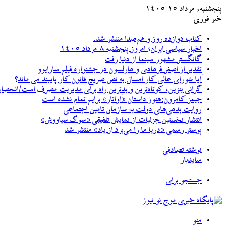
پنجشنبه, مرداد ۱۵ ۱۴۰۵
خبر فوری
کتاب دوازده روز و هم‌صدا منتشر شد.
اخبار سیاسی ایران؛ امروز پنجشنبه ۸ مرداد ۱۴۰۵
گانگستر مشهور سینما از دنیا رفت
تقدیر از اصغر فرهادی و هارلسون در جشنواره فیلم سارایوو
آیا شورای عالی کار امسال به نص صریح قانون کار پایبند می ماند؟
گرانی بنزین، کوتاه‌ترین و بدترین راه برای مدیریت مصرف است/انحصار خودروسازان کشور را با بی
جیمز کامرون:هنوز داستان «آواتار» برایم تمام نشده است
روایت بدهی‌های دولت به سازمان تامین اجتماعی
انتشار نخستین جزئیات از نمایش تلفیقی «سوگ سیاووش»
پوستر رسمی «دریا ما را می‌برد از یاد» منتشر شد
نوشته تصادفی
سایدبار
جستجو برای
منو