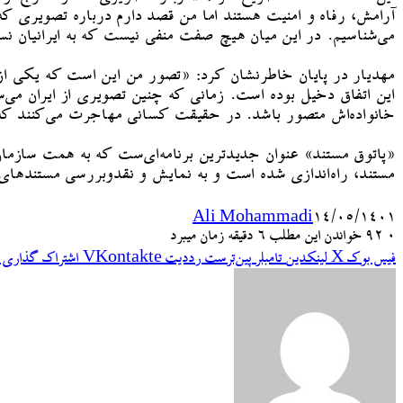
آرامش، رفاه و امنیت هستند اما من قصد دارم درباره تصویری که
می‌شناسیم. در این میان هیچ صفت منفی نیست که به ایرانیان ن
مهدیار در پایان خاطرنشان کرد: «تصور من این است که یکی از ع
این اتفاق دخیل بوده است. زمانی که چنین تصویری از ایران می‌سا
خانواده‌اش متصور باشد. در حقیقت کسانی مهاجرت می‌کنند که ا
«پاتوق مستند» عنوان جدیدترین برنامه‌ای‌ست که به همت سازمان 
مستند، راه‌اندازی شده است و به نمایش و نقدوبررسی مستندهای رو
Ali Mohammadi
۱۴/۰۵/۱۴۰۱
۰
92
خواندن این مطلب 6 دقیقه زمان میبرد
فیس بوک
X
لینکدین
‫تامبلر
‫پین‌ترست
‫رددیت
‫VKontakte
اشتراک گذاری ا