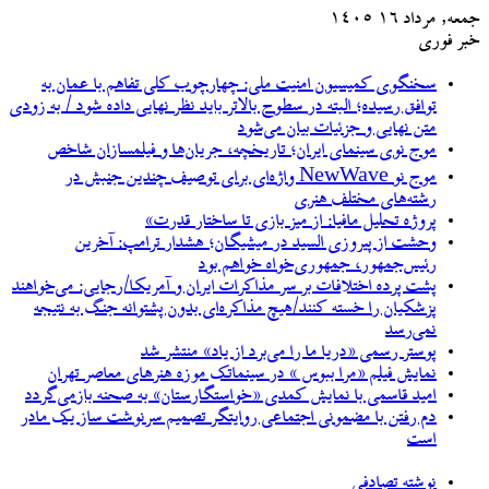
جمعه, مرداد ۱۶ ۱۴۰۵
خبر فوری
سخنگوی کمیسیون امنیت ملی: چهارچوب کلی تفاهم با عمان به
توافق رسیده؛ البته در سطوح بالاتر باید نظر نهایی داده شود / به زودی
متن نهایی و جزئیات بیان می‌شود
موج نوی سینمای ایران؛ تاریخچه، جریان‌ها و فیلمسازان شاخص
موج نو NewWave واژه‌ای برای توصیف چندین جنبش در
رشته‌های مختلف هنری
پروژه تحلیل مافیا: از میز بازی تا ساختار قدرت»
وحشت از پیروزی السید در میشیگان؛ هشدار ترامپ: آخرین
رئیس‌جمهور، جمهوری‌خواه خواهم بود
پشت پرده اختلافات بر سر مذاکرات ایران و آمریکا/رجایی: می‌خواهند
پزشکیان را خسته کنند/هیچ مذاکره‌ای بدون پشتوانه جنگ به نتیجه
نمی‌رسد
پوستر رسمی «دریا ما را می‌برد از یاد» منتشر شد
نمایش فیلم «مرا ببوس » در سینماتک موزه هنرهای معاصر تهران
امید قاسمی با نمایش کمدی «خواستگارستان» به صحنه بازمی‌گردد
دم رفتن با مضمونی اجتماعی روایتگر تصمیم سرنوشت ساز یک مادر
است
نوشته تصادفی