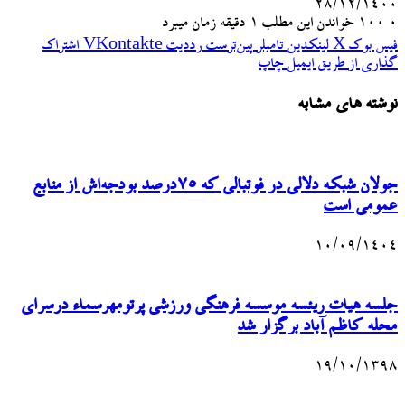
۲۸/۱۲/۱۴۰۰
۰
100
خواندن این مطلب 1 دقیقه زمان میبرد
فیس بوک
X
لینکدین
‫تامبلر
‫پین‌ترست
‫رددیت
‫VKontakte
اشتراک
گذاری از طریق ایمیل
چاپ
نوشته های مشابه
جولان شبکه دلالی در فوتبالی که ۷۵درصد بودجه‌اش از منابع
عمومی است
۱۰/۰۹/۱۴۰۴
جلسه هیات ریئسه موسسه فرهنگی ورزشی پرتومهرسماء درسرای
محله کاظم آباد برگزار شد
۱۹/۱۰/۱۳۹۸