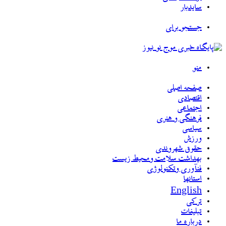
سایدبار
جستجو برای
منو
صفحه اصلی
اقتصادی
اجتماعی
فرهنگی و هنری
سیاسی
ورزش
حقوق شهروندی
بهداشت سلامت ومحیط زیست
فنآوری وتکنولوژی
استانها
English
ترکی
تبلیغات
درباره ما