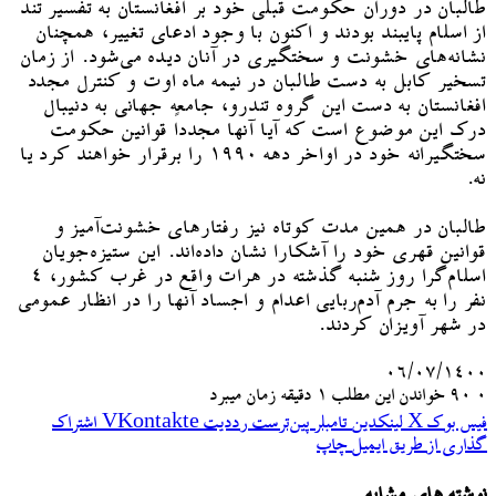
طالبان در دوران حکومت قبلی خود بر افغانستان به تفسیر تند
از اسلام پایبند بودند و اکنون با وجود ادعای تغییر، همچنان
نشانه‌های خشونت و سختگیری در آنان دیده می‌شود. از زمان
تسخیر کابل به دست طالبان در نیمه ماه اوت و کنترل مجدد
افغانستان به دست این گروه تندرو، جامعه جهانی به دنیبال
درک این موضوع است که آیا آنها مجدداً قوانین حکومت
سختگیرانه خود در اواخر دهه ۱۹۹۰ را برقرار خواهند کرد یا
نه.
طالبان در همین مدت کوتاه نیز رفتارهای خشونت‌آمیز و
قوانین قهری خود را آشکارا نشان داده‌اند. این ستیزه‌جویان
اسلام‌گرا روز شنبه گذشته در هرات واقع در غرب کشور، ۴
نفر را به جرم آدم‌ربایی اعدام و اجساد آنها را در انظار عمومی
در شهر آویزان کردند.
۰۶/۰۷/۱۴۰۰
۰
90
خواندن این مطلب 1 دقیقه زمان میبرد
فیس بوک
X
لینکدین
‫تامبلر
‫پین‌ترست
‫رددیت
‫VKontakte
اشتراک
گذاری از طریق ایمیل
چاپ
نوشته های مشابه