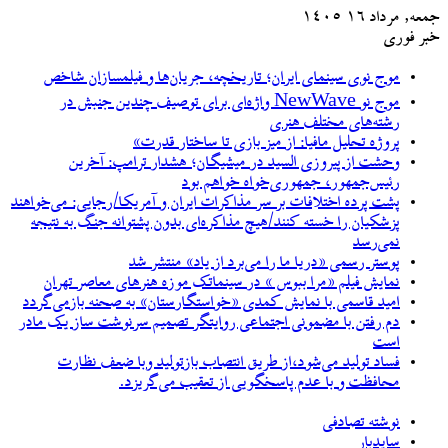
جمعه, مرداد ۱۶ ۱۴۰۵
خبر فوری
موج نوی سینمای ایران؛ تاریخچه، جریان‌ها و فیلمسازان شاخص
موج نو NewWave واژه‌ای برای توصیف چندین جنبش در
رشته‌های مختلف هنری
پروژه تحلیل مافیا: از میز بازی تا ساختار قدرت»
وحشت از پیروزی السید در میشیگان؛ هشدار ترامپ: آخرین
رئیس‌جمهور، جمهوری‌خواه خواهم بود
پشت پرده اختلافات بر سر مذاکرات ایران و آمریکا/رجایی: می‌خواهند
پزشکیان را خسته کنند/هیچ مذاکره‌ای بدون پشتوانه جنگ به نتیجه
نمی‌رسد
پوستر رسمی «دریا ما را می‌برد از یاد» منتشر شد
نمایش فیلم «مرا ببوس » در سینماتک موزه هنرهای معاصر تهران
امید قاسمی با نمایش کمدی «خواستگارستان» به صحنه بازمی‌گردد
دم رفتن با مضمونی اجتماعی روایتگر تصمیم سرنوشت ساز یک مادر
است
فساد تولید می‌شود،از طریق انتصاب بازتولید وبا ضعف نظارت
محافظت و با عدم پاسخگویی از تعقیب می‌گریزد.
نوشته تصادفی
سایدبار