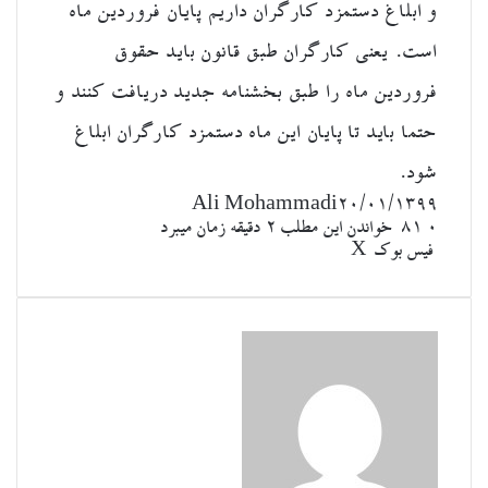
و ابلاغ دستمزد کارگران داریم پایان فروردین ماه
است. یعنی کارگران طبق قانون باید حقوق
فروردین ماه را طبق بخشنامه جدید دریافت کنند و
حتما باید تا پایان این ماه دستمزد کارگران ابلاغ
شود.
Ali Mohammadi
۲۰/۰۱/۱۳۹۹
۰
81
خواندن این مطلب 2 دقیقه زمان میبرد
‫تامبلر
لینکدین
چاپ
‫رددیت
‫پین‌ترست
اشتراک
‫VKontakte
فیس بوک
X
گذاری
از
طریق
ایمیل