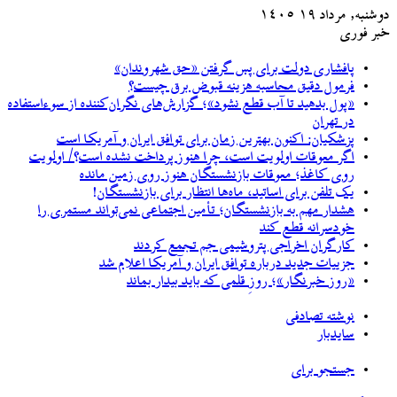
دوشنبه, مرداد ۱۹ ۱۴۰۵
خبر فوری
پافشاری دولت برای پس گرفتن «حق شهروندان»
فرمول دقیق محاسبه هزینه قبوض برق چیست؟
«پول بدهید تا آب قطع نشود»؛ گزارش‌های نگران‌کننده از سوءاستفاده
در تهران
پزشکیان‌: اکنون بهترین زمان برای توافق ایران و آمریکا است
اگر معوقات اولویت است، چرا هنوز پرداخت نشده است؟/ اولویت
روی کاغذ؛ معوقات بازنشستگان هنوز روی زمین مانده
یک تلفن برای اساتید، ماه‌ها انتظار برای بازنشستگان!
هشدار مهم به بازنشستگان؛ تأمین اجتماعی نمی‌تواند مستمری را
خودسرانه قطع کند
کارگران اخراجی پتروشیمی جم تجمع کردند
جزییات جدید درباره توافق ایران و آمریکا اعلام شد
«روز خبرنگار»؛ روزِ قلمی که باید بیدار بماند
نوشته تصادفی
سایدبار
جستجو برای