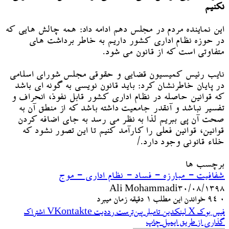
نکنیم
این نماینده مردم در مجلس دهم ادامه داد: همه چالش هایی که
در حوزه نظام اداری کشور داریم به خاطر برداشت های
متفاوتی است که از قانون می شود.
نایب رئیس کمیسیون قضایی و حقوقی مجلس شورای اسلامی
در پایان خاطرنشان کرد: باید قانون نویسی به گونه ای باشد
که قوانین حاصله در نظام اداری کشور قابل نفوذ، انحراف و
تفسیر نباشد و آنقدر جامعیت داشته باشد که از منطق آن به
صحت آن پی ببریم لذا به نظر می رسد به جای اضافه کردن
قوانین، قوانین فعلی را کارآمد کنیم تا این تصور نشود که
خلاء قانونی وجود دارد./
برچسب ها
شفافیت - مبارزه - فساد - نظام اداری - موج
Ali Mohammadi
۳۰/۰۸/۱۳۹۸
۰
94
خواندن این مطلب 1 دقیقه زمان میبرد
فیس بوک
X
لینکدین
‫تامبلر
‫پین‌ترست
‫رددیت
‫VKontakte
اشتراک
گذاری از طریق ایمیل
چاپ