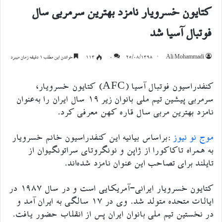
کتایون خسرویار نامزد بهترین سرمربی سال
فوتبال آسیا شد
Ali Mohammadi
۲۵/۰۸/۱۳۹۸
۰
113
خواندن این مطلب 1 دقیقه زمان میبرد
کنفدراسیون فوتبال آسیا (AFC) کتایون خسرویار،
سرمربی پیشین تیم ملی بانوان زیر ۱۹ سال ایران را به‌عنوان
نامزد بهترین مربی سال قاره کهن معرفی کرد.
موج نو نیوز
:براساس بیانیه این کنفدراسیون خانم خسرویار
به همراه تاکاکورا از ژاپن و نونگروتای سراتونگیوان از
تایلند برای تصاحب این عنوان نامزد شده‌اند.
کتایون خسرویار ایرانی-آمریکایی است و در سال ۱۹۸۷ در
ایالات متحده متولد شد. وی در ۱۷ سالگی به ایران آمد و
در نخستین تیم ملی بانوان ایران پس از انقلاب حضور یافت.