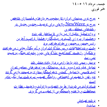
جمعه, مرداد ۱۶ ۱۴۰۵
خبر فوری
موج نوی سینمای ایران؛ تاریخچه، جریان‌ها و فیلمسازان شاخص
موج نو NewWave واژه‌ای برای توصیف چندین جنبش در
رشته‌های مختلف هنری
پروژه تحلیل مافیا: از میز بازی تا ساختار قدرت»
وحشت از پیروزی السید در میشیگان؛ هشدار ترامپ: آخرین
رئیس‌جمهور، جمهوری‌خواه خواهم بود
پشت پرده اختلافات بر سر مذاکرات ایران و آمریکا/رجایی: می‌خواهند
پزشکیان را خسته کنند/هیچ مذاکره‌ای بدون پشتوانه جنگ به نتیجه
نمی‌رسد
پوستر رسمی «دریا ما را می‌برد از یاد» منتشر شد
نمایش فیلم «مرا ببوس » در سینماتک موزه هنرهای معاصر تهران
امید قاسمی با نمایش کمدی «خواستگارستان» به صحنه بازمی‌گردد
دم رفتن با مضمونی اجتماعی روایتگر تصمیم سرنوشت ساز یک مادر
است
فساد تولید می‌شود،از طریق انتصاب بازتولید وبا ضعف نظارت
محافظت و با عدم پاسخگویی از تعقیب می‌گریزد.
نوشته تصادفی
سایدبار