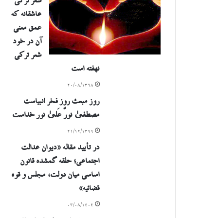
شعر ترکی
عاشقانه که
عمق معنی
آن در خود
شعر ترکی
نهفته است
۲۰/۰۸/۱۳۹۸
روز مبعث روز فخر انبیاست
مصطفیٰ نورٌ عَلیٰ نور خداست
۲۱/۱۲/۱۳۹۹
در تأیید مقاله «دیوان عدالت
اجتماعی؛ حلقه گمشده قانون
اساسی میان دولت، مجلس و قوه
قضائیه»
۰۳/۰۸/۱۴۰۴