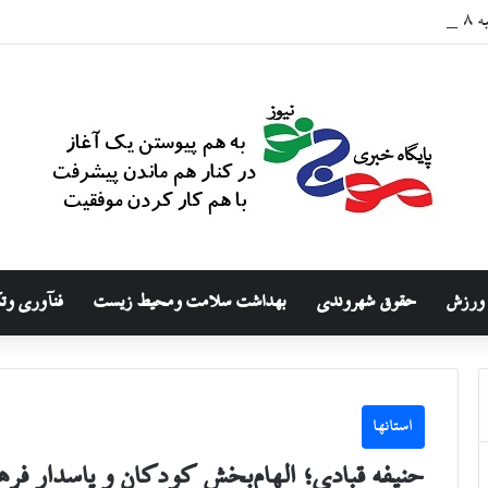
۱۴۰
ورزش
حقوق شهروندی
بهداشت سلامت ومحیط زیست
فنآوری وت
استانها
حنیفه قبادی؛ الهام‌بخش کودکان و پاسدار فره