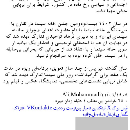
اجتماعی و سیاسی رخ داده در کشور، شرایط برای برپایی
جشن مهیا نشد.
در سال ۱۴۰۲ بیست‌ودومین جشن خانه سینما در تقارن با
سی‌سالگی خانه سینما با نام متفاوت اهدای «جوایز سالانه‌
سینمای ایران» و به دبیری فرهاد توحیدی تدارک دیده شد که
در نهایت آن هم با استعفای توحیدی و انتشار یک بیانیه از
سوی خانه سینما و با انتقاد تند از جریانی که بحرانی بی‌سابقه
را در سینما خلق کرده بود، به سرانجام نرسید.
سال گذشته نیز پس از چند سال تعویق، برنامه‌ای ویژه در مدت
یک هفته برای گرامیداشت روز ملی سینما تدارک دیده شد که
شامل برپایی نشست‌های تخصصی، نمایشگاه عکس و فیلم بود
Ali Mohammadi
۲۱/۰۶/۱۴۰۴
۰
64
خواندن این مطلب 1 دقیقه زمان میبرد
فیس بوک
X
لینکدین
‫تامبلر
‫پین‌ترست
‫رددیت
‫VKontakte
اشتراک
گذاری از طریق ایمیل
چاپ