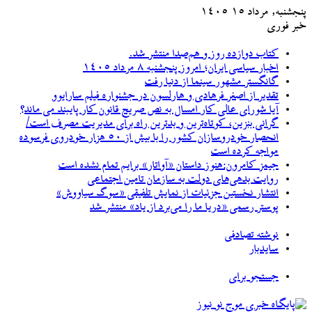
پنجشنبه, مرداد ۱۵ ۱۴۰۵
خبر فوری
کتاب دوازده روز و هم‌صدا منتشر شد.
اخبار سیاسی ایران؛ امروز پنجشنبه ۸ مرداد ۱۴۰۵
گانگستر مشهور سینما از دنیا رفت
تقدیر از اصغر فرهادی و هارلسون در جشنواره فیلم سارایوو
آیا شورای عالی کار امسال به نص صریح قانون کار پایبند می ماند؟
گرانی بنزین، کوتاه‌ترین و بدترین راه برای مدیریت مصرف است/
انحصار خودروسازان کشور را با بیش از ۵۰ هزار خودروی فرسوده
مواجه کرده است
جیمز کامرون:هنوز داستان «آواتار» برایم تمام نشده است
روایت بدهی‌های دولت به سازمان تامین اجتماعی
انتشار نخستین جزئیات از نمایش تلفیقی «سوگ سیاووش»
پوستر رسمی «دریا ما را می‌برد از یاد» منتشر شد
نوشته تصادفی
سایدبار
جستجو برای