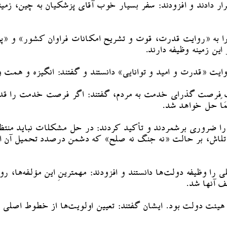
 دادند و افزودند: سفر بسیار خوب آقای پزشکیان به چین، زمینه‌
را به «روایت قدرت، قوت و تشریح امکانات فراوان کشور» و «پره
ن زمینه وظیفه دارند.
وایت «قدرت و امید و توانایی» دانستند و گفتند: انگیزه و همت 
اعتِ فرصت گذرای خدمت به مردم، گفتند: اگر فرصت خدمت را قدر 
ماً حل خواهد شد.
ا ضروری برشمردند و تأکید کردند: در حل مشکلات نباید منتظر ت
ار و تلاش، بر حالت «نه جنگ نه صلح» که دشمن درصدد تحمیل آ
را وظیفه دولت‌ها دانستند و افزودند: مهمترینِ این مؤلفه‌ها، 
ف آنها شد.
 هیئت دولت بود. ایشان گفتند: تعیین اولویت‌ها از خطوط اصلی 