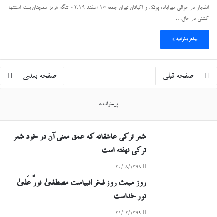
انفجار در حوالی مهراباد، پونک و اکباتان تهران جمعه ۱۵ اسفند ۰۲:۱۹ تنگه هرمز همچنان بسته استتنها
کشتی در حال…
بیشتر بخوانید »
صفحه قبلی
صفحه بعدی
پرخواننده
شعر ترکی عاشقانه که عمق معنی آن در خود شعر
ترکی نهفته است
۲۰/۰۸/۱۳۹۸
روز مبعث روز فخر انبیاست مصطفیٰ نورٌ عَلیٰ
نور خداست
۲۱/۱۲/۱۳۹۹