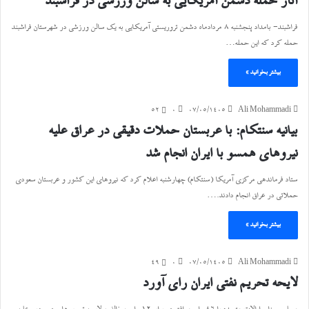
آثار حمله دشمن آمریکایی به سالن ورزشی در فراشبند
فراشبند- بامداد پنجشنبه ۸ مردادماه دشمن تروریستی آمریکایی به یک سالن ورزشی در شهرستان فراشبند
حمله کرد که این حمله…
بیشتر بخوانید »
52
۰
۰۷/۰۵/۱۴۰۵
Ali Mohammadi
بیانیه سنتکام: با عربستان حملات دقیقی در عراق علیه
نیروهای همسو با ایران انجام شد
ستاد فرماندهی مرکزی آمریکا (سنتکام) چهارشنبه اعلام کرد که نیروهای این کشور و عربستان سعودی
حملاتی در عراق انجام دادند.…
بیشتر بخوانید »
49
۰
۰۷/۰۵/۱۴۰۵
Ali Mohammadi
لایحه تحریم نفتی ایران رای آورد