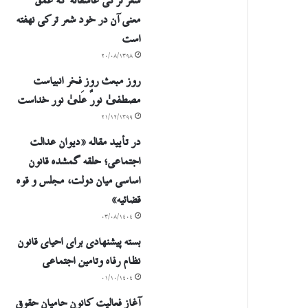
شعر ترکی عاشقانه که عمق
معنی آن در خود شعر ترکی نهفته
است
۲۰/۰۸/۱۳۹۸
روز مبعث روز فخر انبیاست
مصطفیٰ نورٌ عَلیٰ نور خداست
۲۱/۱۲/۱۳۹۹
در تأیید مقاله «دیوان عدالت
اجتماعی؛ حلقه گمشده قانون
اساسی میان دولت، مجلس و قوه
قضائیه»
۰۳/۰۸/۱۴۰۴
بسته پیشنهادی برای احیای قانون
نظام رفاه وتامین اجتماعی
۰۱/۱۰/۱۴۰۴
آغاز فعالیت کانون حامیان حقوق