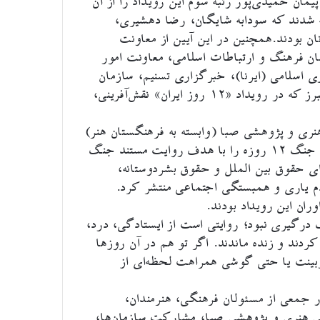
یمان حمیدی‌پور رتبه سوم این رویداد را از آن
ه شدند که سودابه شایگان، رضا دهشیری،
ان بودند.همچنین در این آیین از معاونت
ان فرهنگ و ارتباطات اسلامی، معاونت امور
اسلامی (ایرنا)، خبرگزاری تسنیم، سازمان
آتش‌نشانی، هلال احمر و انجمن هنرهای تجسمی استان البرز که در رویداد «۱۲ روز ایران» نقش‌آفرینی،
ی و پژوهشی صبا (وابسته به فرهنگستان هنر)
مردادماه امسال فراخوان ارسال عکس؛ روایت تصویری از جنگ ۱۲ روزه را با هدف روایت مستند جنگ
ورهای حقوق بین الملل و حقوق بشردوستانه،
ه، قربانیان جنگ ۱۲ روزه و مردم یاری و همبستگی اجتماعی منتشر کرد.
ان این رویداد بودند.
آمده بود؛ جنگ ۱۲ روزه فقط یک درگیری نبود؛ روایتی‌ است از ایستادگی، درد،
دند و زنده ماندند. اگر تو هم در آن روزها
ربینت یا حتی گوشی همراهت لحظه‌ای از
۲۴ شهریورماه با حضور جمعی از مسئولان فرهنگی، هنرمندان،
هنری و پژوهشی صبا، مشارکت سازمان‌ها،