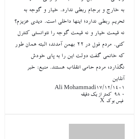
به خارج و برجام ربطی ندارد. خیار و گوجه به
تحریم ربطی ندارد؛ اینها داخلی است. دیدی عزیزم؟
نه قیمت خیار و نه قیمت گوجه را نتوانستی کنترل
کنی. مردم فول در ۲۲ بهمن آمدند، البته همان طور
که خانمی گفت دولت این را به پای خودش
نگذارد، مردم حامی انقلاب هستند. منبع: خبر
آنلاین
Ali Mohammadi
۱۷/۱۲/۱۴۰۱
۰
98
کمتر از یک دقیقه
‫تامبلر
لینکدین
چاپ
‫رددیت
‫پین‌ترست
اشتراک
‫VKontakte
فیس بوک
X
گذاری
از
طریق
ایمیل